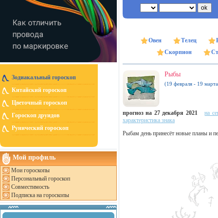
Овен
Телец
Скорпион
Ст
Рыбы
Зодиакальный гороскоп
(19 февраля - 19 марта
Китайский гороскоп
Цветочный гороскоп
прогноз на 27 декабря 2021
на се
Гороскоп друидов
характеристика знака
Рунический гороскоп
Рыбам день принесёт новые планы и пе
Мой профиль
Мои гороскопы
Персональный гороскоп
Совместимость
Подписка на гороскопы