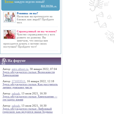
Тесты:
каждую неделю новый!
все тесты →
Ревнивы ли вы?
Насколько вы претендуете на
близких вам людей? Пройдите
тест.
Справедливый ли вы человек?
Чувство справедливости у всех
развито по разному. Вы
замечали, что иногда вам
приходится думать о мотиве своих
поступков? Пройдите тест!
На форуме
Автор:
astro.sibnet.ru
, 30 января 2022, 07:04
Здесь обсуждается статья: Возможности
Хиромантии
Автор:
271033511
, 16 января 2022, 12:18
Здесь обсуждается статья: Как рассчитать
личное денежное число
Автор:
zabzab
, 13 июля 2021, 16:30
Здесь обсуждается статья: Хиромантия —
это карта жизни
Автор:
zabzab
, 13 июля 2021, 16:30
Здесь обсуждается статья: Любовный
гороскоп: как целуются знаки Зодиака