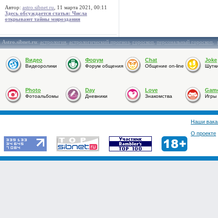
Автор:
astro.sibnet.ru
, 11 марта 2021, 00:11
Здесь обсуждается статья: Числа
открывают тайны мироздания
Astro.sibnet.ru
:
астрология
,
астрологический прогноз
,
гороскоп
,
персональный гороскоп
,
Видео
Форум
Chat
Joke
Видеоролики
Форум общения
Общение on-line
Шутк
Photo
Day
Love
Gam
Фотоальбомы
Дневники
Знакомства
Игры
Наши вака
О проекте