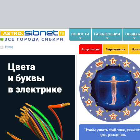
НОВОСТИ
РАЗВЛЕЧЕНИЯ
ОБЩЕН
Вход
Астрология
Хиромантия
Нуме
Чтобы узнать свой знак, укажит
день рождения.