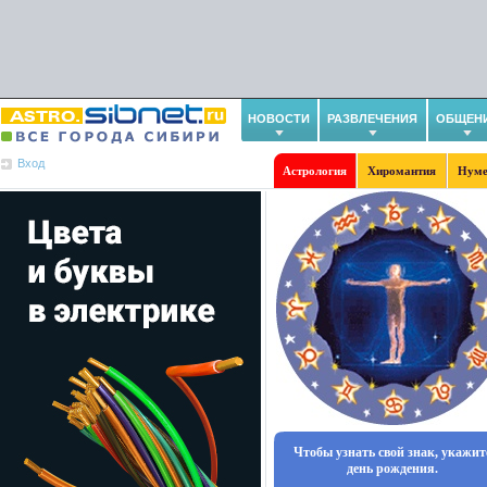
НОВОСТИ
РАЗВЛЕЧЕНИЯ
ОБЩЕН
Вход
Астрология
Хиромантия
Нуме
Чтобы узнать свой знак, укажит
день рождения.