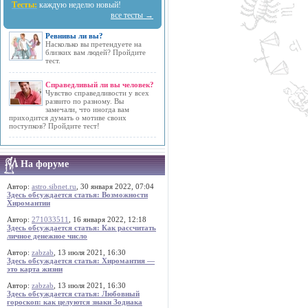
Тесты:
каждую неделю новый!
все тесты →
Ревнивы ли вы?
Насколько вы претендуете на
близких вам людей? Пройдите
тест.
Справедливый ли вы человек?
Чувство справедливости у всех
развито по разному. Вы
замечали, что иногда вам
приходится думать о мотиве своих
поступков? Пройдите тест!
На форуме
Автор:
astro.sibnet.ru
, 30 января 2022, 07:04
Здесь обсуждается статья: Возможности
Хиромантии
Автор:
271033511
, 16 января 2022, 12:18
Здесь обсуждается статья: Как рассчитать
личное денежное число
Автор:
zabzab
, 13 июля 2021, 16:30
Здесь обсуждается статья: Хиромантия —
это карта жизни
Автор:
zabzab
, 13 июля 2021, 16:30
Здесь обсуждается статья: Любовный
гороскоп: как целуются знаки Зодиака