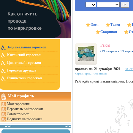
Овен
Телец
Скорпион
Ст
Рыбы
Зодиакальный гороскоп
(19 февраля - 19 марта
Китайский гороскоп
Цветочный гороскоп
прогноз на 21 декабря 2021
на се
Гороскоп друидов
характеристика знака
Рунический гороскоп
Рыб ждёт яркий и активный день. Поста
Мой профиль
Мои гороскопы
Персональный гороскоп
Совместимость
Подписка на гороскопы