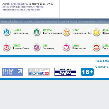
Автор:
astro.sibnet.ru
, 11 марта 2021, 00:11
Здесь обсуждается статья: Числа
открывают тайны мироздания
Astro.sibnet.ru
:
астрология
,
астрологический прогноз
,
гороскоп
,
персональный гороскоп
,
Видео
Форум
Chat
Joke
Видеоролики
Форум общения
Общение on-line
Шутк
Photo
Day
Love
Gam
Фотоальбомы
Дневники
Знакомства
Игры
Наши вака
О проекте