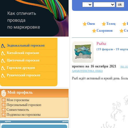
Овен
Телец
Скорпион
Ст
Рыбы
Зодиакальный гороскоп
(19 февраля - 19 марта
Китайский гороскоп
Цветочный гороскоп
прогноз на 16 октября 2021
на с
Гороскоп друидов
характеристика знака
Рунический гороскоп
Рыб ждёт активный и яркий день. Бол
Мой профиль
Мои гороскопы
Персональный гороскоп
Совместимость
Подписка на гороскопы