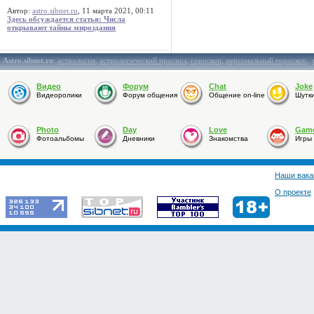
Автор:
astro.sibnet.ru
, 11 марта 2021, 00:11
Здесь обсуждается статья: Числа
открывают тайны мироздания
Astro.sibnet.ru
:
астрология
,
астрологический прогноз
,
гороскоп
,
персональный гороскоп
,
Видео
Форум
Chat
Joke
Видеоролики
Форум общения
Общение on-line
Шутк
Photo
Day
Love
Gam
Фотоальбомы
Дневники
Знакомства
Игры
Наши вака
О проекте