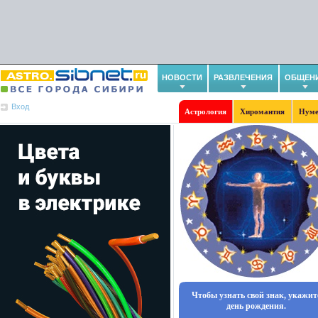
НОВОСТИ
РАЗВЛЕЧЕНИЯ
ОБЩЕН
Вход
Астрология
Хиромантия
Нуме
Чтобы узнать свой знак, укажит
день рождения.