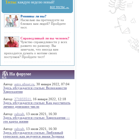
Тесты:
каждую неделю новый!
все тесты →
Ревнивы ли вы?
Насколько вы претендуете на
близких вам людей? Пройдите
тест.
Справедливый ли вы человек?
Чувство справедливости у всех
развито по разному. Вы
замечали, что иногда вам
приходится думать о мотиве своих
поступков? Пройдите тест!
На форуме
Автор:
astro.sibnet.ru
, 30 января 2022, 07:04
Здесь обсуждается статья: Возможности
Хиромантии
Автор:
271033511
, 16 января 2022, 12:18
Здесь обсуждается статья: Как рассчитать
личное денежное число
Автор:
zabzab
, 13 июля 2021, 16:30
Здесь обсуждается статья: Хиромантия —
это карта жизни
Автор:
zabzab
, 13 июля 2021, 16:30
Здесь обсуждается статья: Любовный
гороскоп: как целуются знаки Зодиака