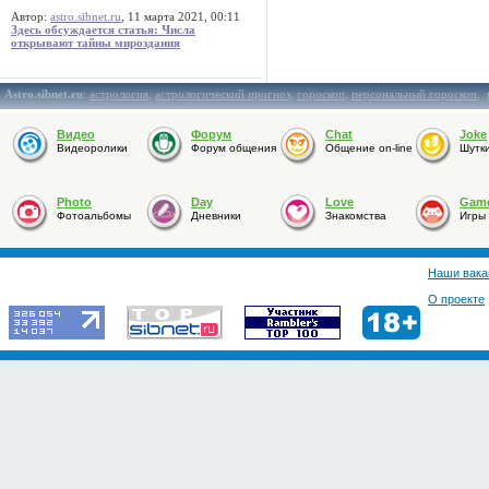
Автор:
astro.sibnet.ru
, 11 марта 2021, 00:11
Здесь обсуждается статья: Числа
открывают тайны мироздания
Astro.sibnet.ru
:
астрология
,
астрологический прогноз
,
гороскоп
,
персональный гороскоп
,
Видео
Форум
Chat
Joke
Видеоролики
Форум общения
Общение on-line
Шутк
Photo
Day
Love
Gam
Фотоальбомы
Дневники
Знакомства
Игры
Наши вака
О проекте