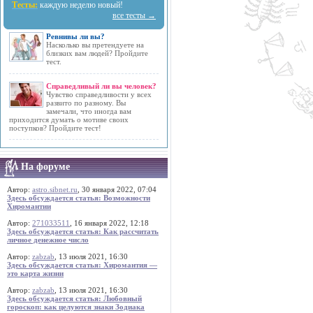
Тесты:
каждую неделю новый!
все тесты →
Ревнивы ли вы?
Насколько вы претендуете на
близких вам людей? Пройдите
тест.
Справедливый ли вы человек?
Чувство справедливости у всех
развито по разному. Вы
замечали, что иногда вам
приходится думать о мотиве своих
поступков? Пройдите тест!
На форуме
Автор:
astro.sibnet.ru
, 30 января 2022, 07:04
Здесь обсуждается статья: Возможности
Хиромантии
Автор:
271033511
, 16 января 2022, 12:18
Здесь обсуждается статья: Как рассчитать
личное денежное число
Автор:
zabzab
, 13 июля 2021, 16:30
Здесь обсуждается статья: Хиромантия —
это карта жизни
Автор:
zabzab
, 13 июля 2021, 16:30
Здесь обсуждается статья: Любовный
гороскоп: как целуются знаки Зодиака