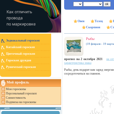
Овен
Телец
Скорпион
Ст
Рыбы
Зодиакальный гороскоп
(19 февраля - 19 марта
Китайский гороскоп
Цветочный гороскоп
прогноз на 2 октября 2021
на се
Гороскоп друидов
характеристика знака
Рунический гороскоп
Рыбы, день подарит вам заряд энергии
сосредоточиться на главном.
Мой профиль
Мои гороскопы
Персональный гороскоп
Совместимость
Подписка на гороскопы