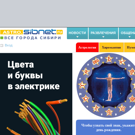
НОВОСТИ
РАЗВЛЕЧЕНИЯ
ОБЩЕН
Вход
Астрология
Хиромантия
Нуме
Чтобы узнать свой знак, укажит
день рождения.