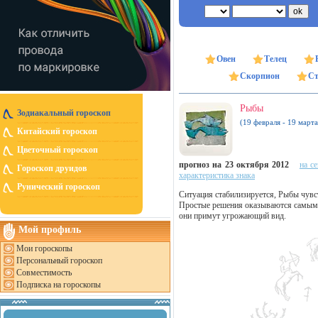
Овен
Телец
Скорпион
Ст
Рыбы
Зодиакальный гороскоп
(19 февраля - 19 марта
Китайский гороскоп
Цветочный гороскоп
прогноз на 23 октября 2012
на с
Гороскоп друидов
характеристика знака
Рунический гороскоп
Ситуация стабилизируется, Рыбы чувст
Простые решения оказываются самыми
они примут угрожающий вид.
Мой профиль
Мои гороскопы
Персональный гороскоп
Совместимость
Подписка на гороскопы