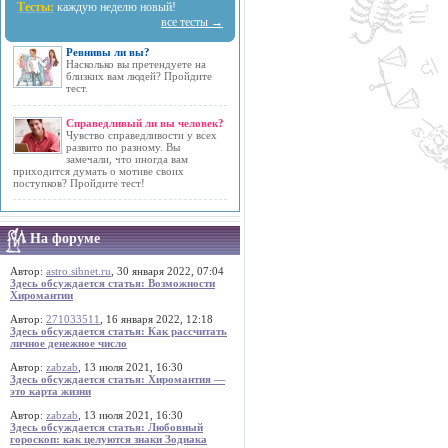
Тесты:
каждую неделю новый!
все тесты →
Ревнивы ли вы?
Насколько вы претендуете на
близких вам людей? Пройдите
тест.
Справедливый ли вы человек?
Чувство справедливости у всех
развито по разному. Вы
замечали, что иногда вам
приходится думать о мотиве своих
поступков? Пройдите тест!
На форуме
Автор:
astro.sibnet.ru
, 30 января 2022, 07:04
Здесь обсуждается статья: Возможности
Хиромантии
Автор:
271033511
, 16 января 2022, 12:18
Здесь обсуждается статья: Как рассчитать
личное денежное число
Автор:
zabzab
, 13 июля 2021, 16:30
Здесь обсуждается статья: Хиромантия —
это карта жизни
Автор:
zabzab
, 13 июля 2021, 16:30
Здесь обсуждается статья: Любовный
гороскоп: как целуются знаки Зодиака