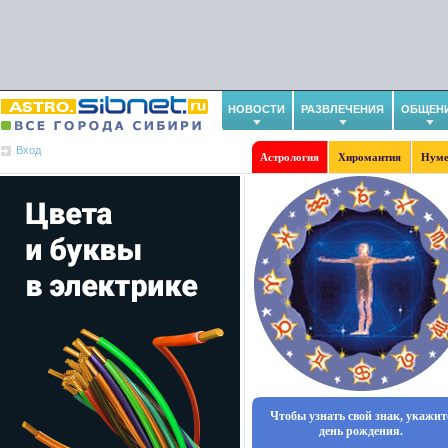
НОВОСТИ
РАЗВЛЕЧЕНИЯ
ОБЩЕН
Вход
Астрология
Хиромантия
Нуме
Чтобы узнать свой знак, укажит
день рождения.