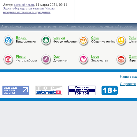
Автор:
astro.sibnet.ru
, 11 марта 2021, 00:11
Здесь обсуждается статья: Числа
открывают тайны мироздания
Astro.sibnet.ru
:
астрология
,
астрологический прогноз
,
гороскоп
,
персональный гороскоп
,
Видео
Форум
Chat
Joke
Видеоролики
Форум общения
Общение on-line
Шутк
Photo
Day
Love
Gam
Фотоальбомы
Дневники
Знакомства
Игры
Наши вака
О проекте