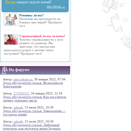
Тесты:
каждую неделю новый!
все тесты →
Ревнивы ли вы?
Насколько вы претендуете на
близких вам людей? Пройдите
тест.
Справедливый ли вы человек?
Чувство справедливости у всех
развито по разному. Вы
замечали, что иногда вам
приходится думать о мотиве своих
поступков? Пройдите тест!
На форуме
Автор:
astro.sibnet.ru
, 30 января 2022, 07:04
Здесь обсуждается статья: Возможности
Хиромантии
Автор:
271033511
, 16 января 2022, 12:18
Здесь обсуждается статья: Как рассчитать
личное денежное число
Автор:
zabzab
, 13 июля 2021, 16:30
Здесь обсуждается статья: Хиромантия —
это карта жизни
Автор:
zabzab
, 13 июля 2021, 16:30
Здесь обсуждается статья: Любовный
гороскоп: как целуются знаки Зодиака