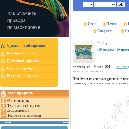
Овен
Телец
Скорпион
Ст
Рыбы
Зодиакальный гороскоп
(19 февраля - 19 марта
Китайский гороскоп
Цветочный гороскоп
прогноз на 10 мая 2011
на сего
Гороскоп друидов
характеристика знака
Рунический гороскоп
День будет не слишком удачным в план
промахи, и вы сможете укрепить свой 
Мой профиль
Мои гороскопы
Персональный гороскоп
Совместимость
Подписка на гороскопы