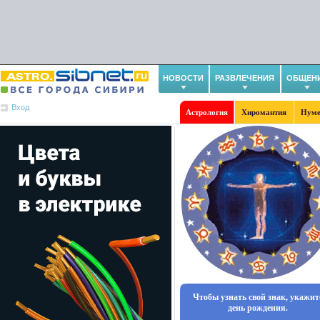
НОВОСТИ
РАЗВЛЕЧЕНИЯ
ОБЩЕН
Вход
Астрология
Хиромантия
Нуме
Чтобы узнать свой знак, укажит
день рождения.