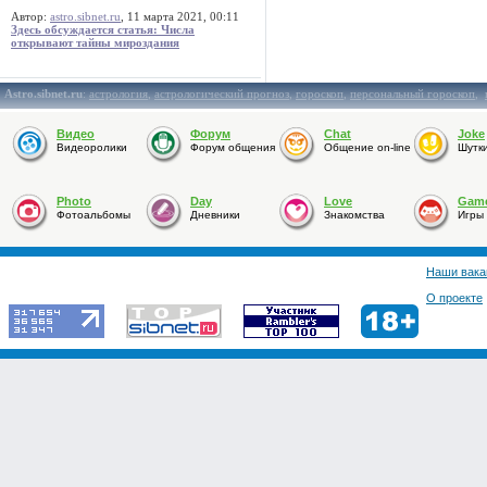
Автор:
astro.sibnet.ru
, 11 марта 2021, 00:11
Здесь обсуждается статья: Числа
открывают тайны мироздания
Astro.sibnet.ru
:
астрология
,
астрологический прогноз
,
гороскоп
,
персональный гороскоп
,
Видео
Форум
Chat
Joke
Видеоролики
Форум общения
Общение on-line
Шутк
Photo
Day
Love
Gam
Фотоальбомы
Дневники
Знакомства
Игры
Наши вака
О проекте