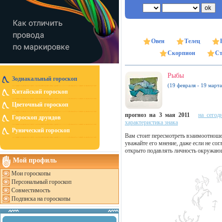
Овен
Телец
Скорпион
Ст
Рыбы
Зодиакальный гороскоп
(19 февраля - 19 марта
Китайский гороскоп
Цветочный гороскоп
прогноз на 3 мая 2011
на сегод
Гороскоп друидов
характеристика знака
Рунический гороскоп
Вам стоит пересмотреть взаимоотноше
уважайте его мнение, даже если не согл
открыто подавлять личность окружаю
Мой профиль
Мои гороскопы
Персональный гороскоп
Совместимость
Подписка на гороскопы