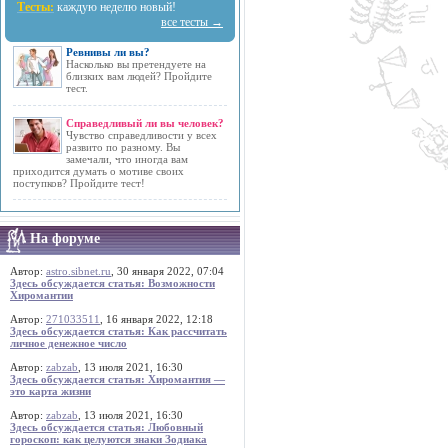
Тесты:
каждую неделю новый!
все тесты →
Ревнивы ли вы?
Насколько вы претендуете на
близких вам людей? Пройдите
тест.
Справедливый ли вы человек?
Чувство справедливости у всех
развито по разному. Вы
замечали, что иногда вам
приходится думать о мотиве своих
поступков? Пройдите тест!
На форуме
Автор:
astro.sibnet.ru
, 30 января 2022, 07:04
Здесь обсуждается статья: Возможности
Хиромантии
Автор:
271033511
, 16 января 2022, 12:18
Здесь обсуждается статья: Как рассчитать
личное денежное число
Автор:
zabzab
, 13 июля 2021, 16:30
Здесь обсуждается статья: Хиромантия —
это карта жизни
Автор:
zabzab
, 13 июля 2021, 16:30
Здесь обсуждается статья: Любовный
гороскоп: как целуются знаки Зодиака