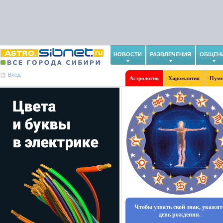
НОВОСТИ
РАЗВЛЕЧЕНИЯ
ОБЩЕН
Вход
Астрология
Хиромантия
Нуме
Чтобы узнать свой знак, укажит
день рождения.