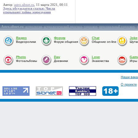
Автор:
astro.sibnet.ru
, 11 марта 2021, 00:11
Здесь обсуждается статья: Числа
открывают тайны мироздания
Astro.sibnet.ru
:
астрология
,
астрологический прогноз
,
гороскоп
,
персональный гороскоп
,
Видео
Форум
Chat
Joke
Видеоролики
Форум общения
Общение on-line
Шутк
Photo
Day
Love
Gam
Фотоальбомы
Дневники
Знакомства
Игры
Наши вака
О проекте