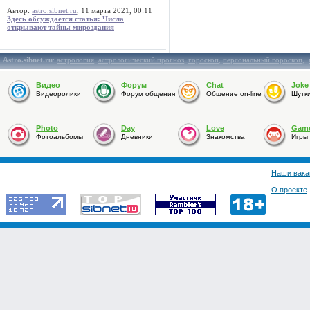
Автор:
astro.sibnet.ru
, 11 марта 2021, 00:11
Здесь обсуждается статья: Числа
открывают тайны мироздания
Astro.sibnet.ru
:
астрология
,
астрологический прогноз
,
гороскоп
,
персональный гороскоп
,
Видео
Форум
Chat
Joke
Видеоролики
Форум общения
Общение on-line
Шутк
Photo
Day
Love
Gam
Фотоальбомы
Дневники
Знакомства
Игры
Наши вака
О проекте