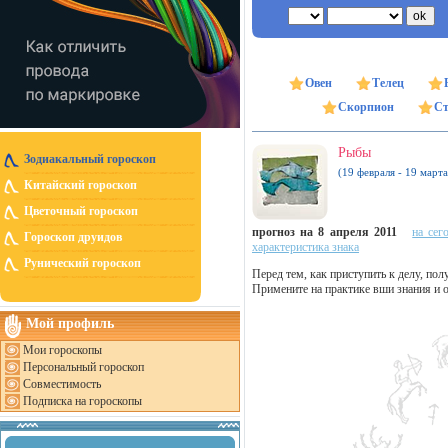
Овен
Телец
Скорпион
Ст
Рыбы
Зодиакальный гороскоп
(19 февраля - 19 марта
Китайский гороскоп
Цветочный гороскоп
прогноз на 8 апреля 2011
на сег
Гороскоп друидов
характеристика знака
Рунический гороскоп
Перед тем, как приступить к делу, п
Примените на практике вши знания и 
Мой профиль
Мои гороскопы
Персональный гороскоп
Совместимость
Подписка на гороскопы