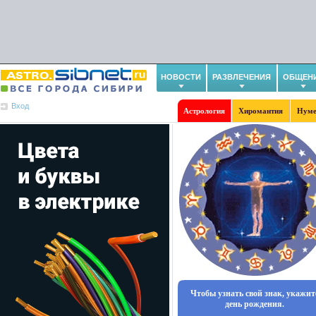
НОВОСТИ
РАЗВЛЕЧЕНИЯ
ОБЩЕН
Вход
Астрология
Хиромантия
Нуме
Чтобы узнать свой знак, укажит
день рождения.