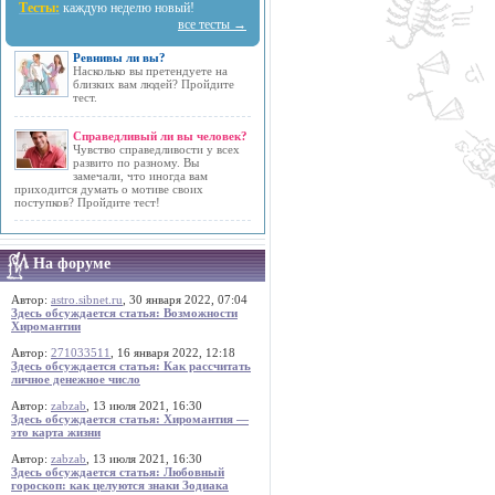
Тесты:
каждую неделю новый!
все тесты →
Ревнивы ли вы?
Насколько вы претендуете на
близких вам людей? Пройдите
тест.
Справедливый ли вы человек?
Чувство справедливости у всех
развито по разному. Вы
замечали, что иногда вам
приходится думать о мотиве своих
поступков? Пройдите тест!
На форуме
Автор:
astro.sibnet.ru
, 30 января 2022, 07:04
Здесь обсуждается статья: Возможности
Хиромантии
Автор:
271033511
, 16 января 2022, 12:18
Здесь обсуждается статья: Как рассчитать
личное денежное число
Автор:
zabzab
, 13 июля 2021, 16:30
Здесь обсуждается статья: Хиромантия —
это карта жизни
Автор:
zabzab
, 13 июля 2021, 16:30
Здесь обсуждается статья: Любовный
гороскоп: как целуются знаки Зодиака