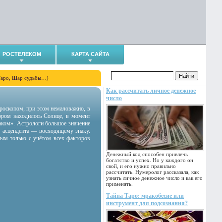
РОСТЕЛЕКОМ
КАРТА САЙТА
Таро, Шар судьбы…)
Как рассчитать личное денежное
число
гороскопом, при этом немаловажно, в
тором находилось Солнце, в момент
аком». Астрологи большое значение
 асцендента — восходящему знаку.
ным только с учётом всех факторов
Денежный код способен привлечь
богатство и успех. Но у каждого он
свой, и его нужно правильно
рассчитать. Нумеролог рассказала, как
узнать личное денежное число и как его
применять.
Тайна Таро: мракобесие или
инструмент для подсознания?