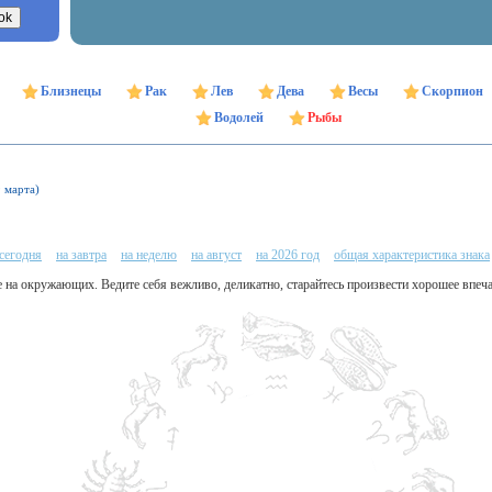
Близнецы
Рак
Лев
Дева
Весы
Скорпион
Водолей
Рыбы
9 марта)
 сегодня
на завтра
на неделю
на август
на 2026 год
общая характеристика знака
е на окружающих. Ведите себя вежливо, деликатно, старайтесь произвести хорошее впе