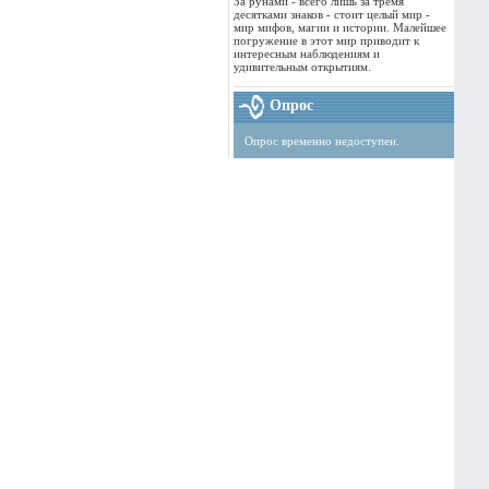
За рунами - всего лишь за тремя
десятками знаков - стоит целый мир -
мир мифов, магии и истории. Малейшее
погружение в этот мир приводит к
интересным наблюдениям и
удивительным открытиям.
Опрос
Опрос временно недоступен.