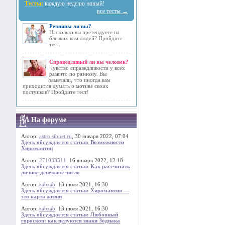
Тесты:
каждую неделю новый!
все тесты →
Ревнивы ли вы?
Насколько вы претендуете на
близких вам людей? Пройдите
тест.
Справедливый ли вы человек?
Чувство справедливости у всех
развито по разному. Вы
замечали, что иногда вам
приходится думать о мотиве своих
поступков? Пройдите тест!
На форуме
Автор:
astro.sibnet.ru
, 30 января 2022, 07:04
Здесь обсуждается статья: Возможности
Хиромантии
Автор:
271033511
, 16 января 2022, 12:18
Здесь обсуждается статья: Как рассчитать
личное денежное число
Автор:
zabzab
, 13 июля 2021, 16:30
Здесь обсуждается статья: Хиромантия —
это карта жизни
Автор:
zabzab
, 13 июля 2021, 16:30
Здесь обсуждается статья: Любовный
гороскоп: как целуются знаки Зодиака