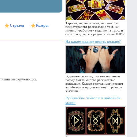
Таролог, парапсихолог, психолог и
Стрелец
Козерог
психотерапевт рассказали о том, как
именно «работает» гадание на Таро, и
стоит ли доверять результатам на 100%.
На каком пальце носить кольцо?
В древности кольцо на том или ином
чатление на окружающих.
пальце могло многое рассказать о
владельце. Кольцо считали магическим
атрибутом и придавали ему огромное
значение.
Рунические символы в любовной
магии