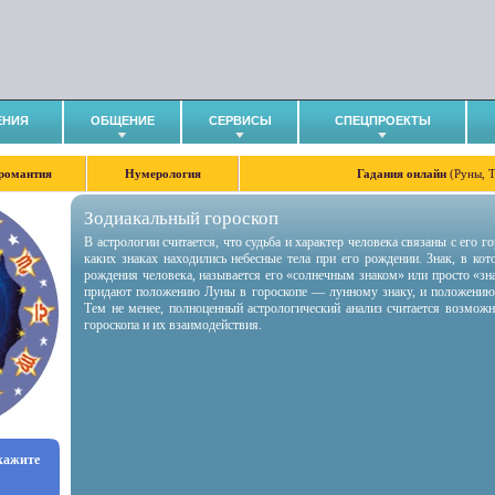
ЕНИЯ
ОБЩЕНИЕ
СЕРВИСЫ
СПЕЦПРОЕКТЫ
романтия
Нумерология
Гадания онлайн
(Руны, 
Зодиакальный гороскоп
В астрологии считается, что судьба и характер человека связаны с его 
каких знаках находились небесные тела при его рождении. Знак, в ко
рождения человека, называется его «солнечным знаком» или просто «зн
придают положению Луны в гороскопе — лунному знаку, и положению
Тем не менее, полноценный астрологический анализ считается возмож
гороскопа и их взаимодействия.
укажите