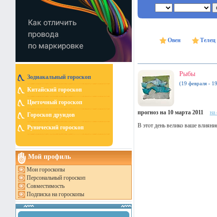
Овен
Телец
Рыбы
Зодиакальный гороскоп
(19 февраля - 1
Китайский гороскоп
Цветочный гороскоп
прогноз на 10 марта 2011
на
Гороскоп друидов
В этот день велико ваше влияни
Рунический гороскоп
Мой профиль
Мои гороскопы
Персональный гороскоп
Совместимость
Подписка на гороскопы