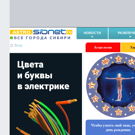
НОВОСТИ
РАЗВЛЕЧ
Вход
Астрология
Хи
Чтобы узнать свой знак, 
день рождения.