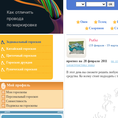
Овен
Телец
Скорпион
Ст
Рыбы
Зодиакальный гороскоп
(19 февраля - 19 марта
Китайский гороскоп
Цветочный гороскоп
прогноз на 28 февраля 2011
на с
Гороскоп друидов
характеристика знака
Рунический гороскоп
В этот день вы сможете решить любую 
средства. Ко всему стоит подходить с 
Мой профиль
Мои гороскопы
Персональный гороскоп
Совместимость
Подписка на гороскопы