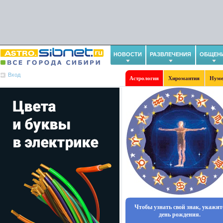
НОВОСТИ
РАЗВЛЕЧЕНИЯ
ОБЩЕН
Вход
Астрология
Хиромантия
Нуме
Чтобы узнать свой знак, укажит
день рождения.