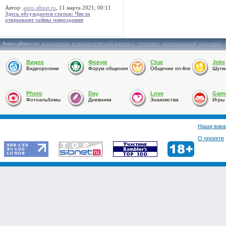
Автор:
astro.sibnet.ru
, 11 марта 2021, 00:11
Здесь обсуждается статья: Числа
открывают тайны мироздания
Astro.sibnet.ru
:
астрология
,
астрологический прогноз
,
гороскоп
,
персональный гороскоп
,
Видео
Форум
Chat
Joke
Видеоролики
Форум общения
Общение on-line
Шутк
Photo
Day
Love
Gam
Фотоальбомы
Дневники
Знакомства
Игры
Наши вака
О проекте