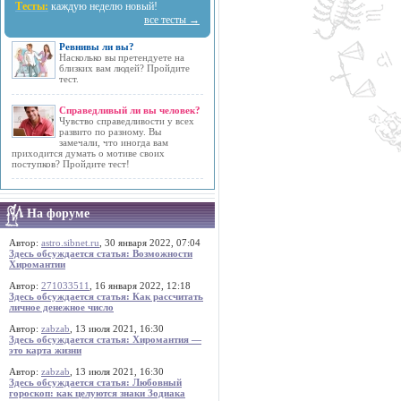
Тесты:
каждую неделю новый!
все тесты →
Ревнивы ли вы?
Насколько вы претендуете на
близких вам людей? Пройдите
тест.
Справедливый ли вы человек?
Чувство справедливости у всех
развито по разному. Вы
замечали, что иногда вам
приходится думать о мотиве своих
поступков? Пройдите тест!
На форуме
Автор:
astro.sibnet.ru
, 30 января 2022, 07:04
Здесь обсуждается статья: Возможности
Хиромантии
Автор:
271033511
, 16 января 2022, 12:18
Здесь обсуждается статья: Как рассчитать
личное денежное число
Автор:
zabzab
, 13 июля 2021, 16:30
Здесь обсуждается статья: Хиромантия —
это карта жизни
Автор:
zabzab
, 13 июля 2021, 16:30
Здесь обсуждается статья: Любовный
гороскоп: как целуются знаки Зодиака