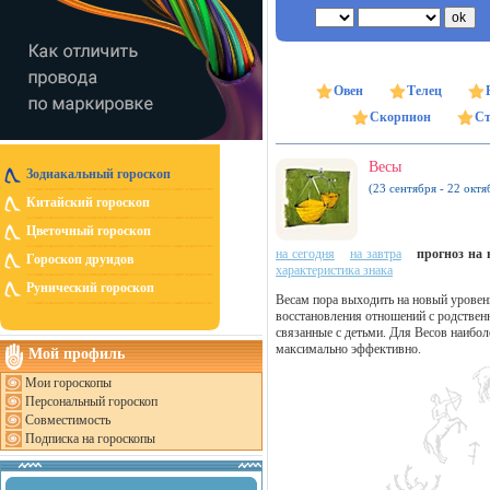
Овен
Телец
Скорпион
Ст
Весы
Зодиакальный гороскоп
(23 сентября - 22 октя
Китайский гороскоп
Цветочный гороскоп
на сегодня
на завтра
прогноз на н
Гороскоп друидов
характеристика знака
Рунический гороскоп
Весам пора выходить на новый уровень
восстановления отношений с родстве
связанные с детьми. Для Весов наибо
максимально эффективно.
Мой профиль
Мои гороскопы
Персональный гороскоп
Совместимость
Подписка на гороскопы