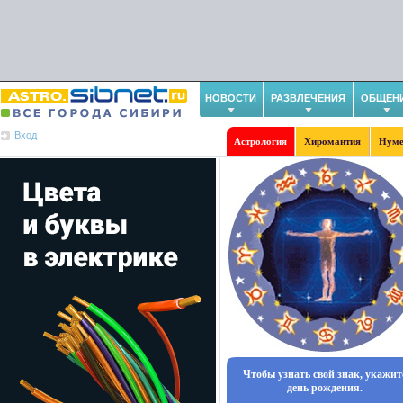
НОВОСТИ
РАЗВЛЕЧЕНИЯ
ОБЩЕН
Вход
Астрология
Хиромантия
Нуме
Чтобы узнать свой знак, укажит
день рождения.