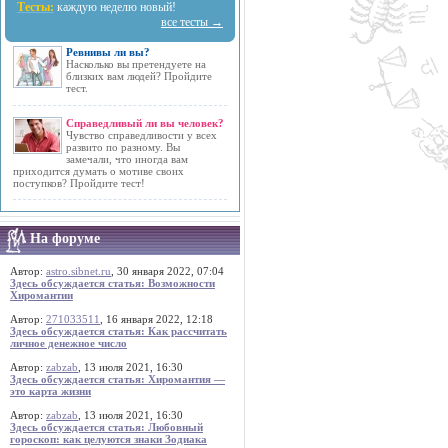
Тесты:
каждую неделю новый!
все тесты →
Ревнивы ли вы?
Насколько вы претендуете на
близких вам людей? Пройдите
тест.
Справедливый ли вы человек?
Чувство справедливости у всех
развито по разному. Вы
замечали, что иногда вам
приходится думать о мотиве своих
поступков? Пройдите тест!
На форуме
Автор:
astro.sibnet.ru
, 30 января 2022, 07:04
Здесь обсуждается статья: Возможности
Хиромантии
Автор:
271033511
, 16 января 2022, 12:18
Здесь обсуждается статья: Как рассчитать
личное денежное число
Автор:
zabzab
, 13 июля 2021, 16:30
Здесь обсуждается статья: Хиромантия —
это карта жизни
Автор:
zabzab
, 13 июля 2021, 16:30
Здесь обсуждается статья: Любовный
гороскоп: как целуются знаки Зодиака