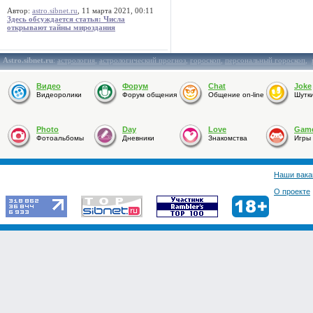
Автор:
astro.sibnet.ru
, 11 марта 2021, 00:11
Здесь обсуждается статья: Числа
открывают тайны мироздания
Astro.sibnet.ru
:
астрология
,
астрологический прогноз
,
гороскоп
,
персональный гороскоп
,
Видео
Форум
Chat
Joke
Видеоролики
Форум общения
Общение on-line
Шутк
Photo
Day
Love
Gam
Фотоальбомы
Дневники
Знакомства
Игры
Наши вака
О проекте