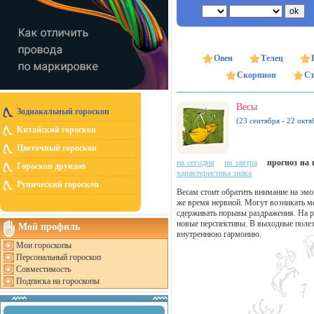
Овен
Телец
Скорпион
Ст
Весы
Зодиакальный гороскоп
(23 сентября - 22 октя
Китайский гороскоп
Цветочный гороскоп
на сегодня
на завтра
прогноз на н
Гороскоп друидов
характеристика знака
Рунический гороскоп
Весам стоит обратить внимание на эмо
же время нервной. Могут возникать м
сдерживать порывы раздражения. На р
новые перспективы. В выходные полез
Мой профиль
внутреннюю гармонию.
Мои гороскопы
Персональный гороскоп
Совместимость
Подписка на гороскопы