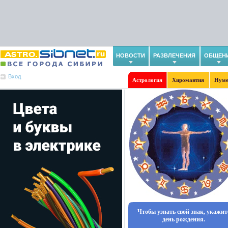
НОВОСТИ
РАЗВЛЕЧЕНИЯ
ОБЩЕН
Вход
Астрология
Хиромантия
Нуме
Чтобы узнать свой знак, укажит
день рождения.