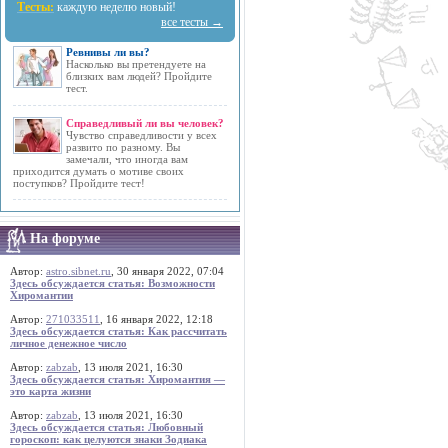
Тесты:
каждую неделю новый!
все тесты →
Ревнивы ли вы?
Насколько вы претендуете на
близких вам людей? Пройдите
тест.
Справедливый ли вы человек?
Чувство справедливости у всех
развито по разному. Вы
замечали, что иногда вам
приходится думать о мотиве своих
поступков? Пройдите тест!
На форуме
Автор:
astro.sibnet.ru
, 30 января 2022, 07:04
Здесь обсуждается статья: Возможности
Хиромантии
Автор:
271033511
, 16 января 2022, 12:18
Здесь обсуждается статья: Как рассчитать
личное денежное число
Автор:
zabzab
, 13 июля 2021, 16:30
Здесь обсуждается статья: Хиромантия —
это карта жизни
Автор:
zabzab
, 13 июля 2021, 16:30
Здесь обсуждается статья: Любовный
гороскоп: как целуются знаки Зодиака