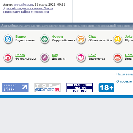
Автор:
astro.sibnet.ru
, 11 марта 2021, 00:11
Здесь обсуждается статья: Числа
открывают тайны мироздания
Astro.sibnet.ru
:
астрология
,
астрологический прогноз
,
гороскоп
,
персональный гороскоп
,
Видео
Форум
Chat
Joke
Видеоролики
Форум общения
Общение on-line
Шутк
Photo
Day
Love
Gam
Фотоальбомы
Дневники
Знакомства
Игры
Наши вака
О проекте