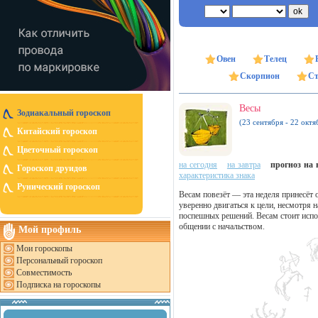
Овен
Телец
Скорпион
Ст
Весы
Зодиакальный гороскоп
(23 сентября - 22 октя
Китайский гороскоп
Цветочный гороскоп
на сегодня
на завтра
прогноз на н
Гороскоп друидов
характеристика знака
Рунический гороскоп
Весам повезёт — эта неделя принесёт
уверенно двигаться к цели, несмотря 
поспешных решений. Весам стоит испо
общении с начальством.
Мой профиль
Мои гороскопы
Персональный гороскоп
Совместимость
Подписка на гороскопы