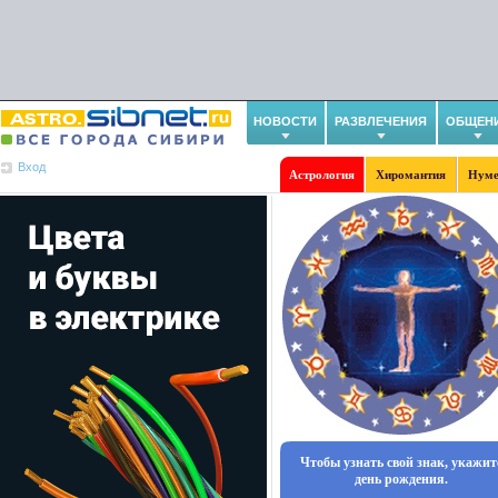
НОВОСТИ
РАЗВЛЕЧЕНИЯ
ОБЩЕН
Вход
Астрология
Хиромантия
Нуме
Чтобы узнать свой знак, укажит
день рождения.