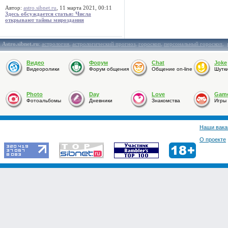
Автор:
astro.sibnet.ru
, 11 марта 2021, 00:11
Здесь обсуждается статья: Числа
открывают тайны мироздания
Astro.sibnet.ru
:
астрология
,
астрологический прогноз
,
гороскоп
,
персональный гороскоп
,
Видео
Форум
Chat
Joke
Видеоролики
Форум общения
Общение on-line
Шутк
Photo
Day
Love
Gam
Фотоальбомы
Дневники
Знакомства
Игры
Наши вака
О проекте