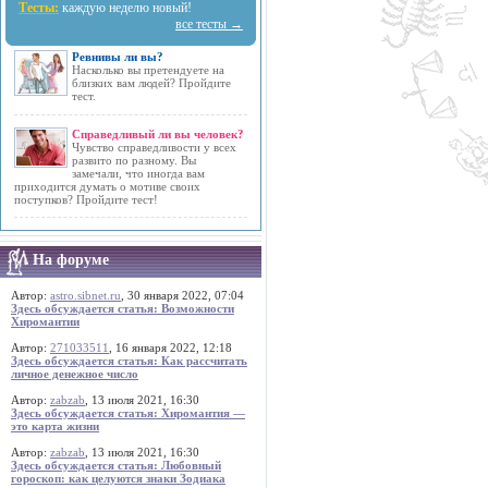
Тесты:
каждую неделю новый!
все тесты →
Ревнивы ли вы?
Насколько вы претендуете на
близких вам людей? Пройдите
тест.
Справедливый ли вы человек?
Чувство справедливости у всех
развито по разному. Вы
замечали, что иногда вам
приходится думать о мотиве своих
поступков? Пройдите тест!
На форуме
Автор:
astro.sibnet.ru
, 30 января 2022, 07:04
Здесь обсуждается статья: Возможности
Хиромантии
Автор:
271033511
, 16 января 2022, 12:18
Здесь обсуждается статья: Как рассчитать
личное денежное число
Автор:
zabzab
, 13 июля 2021, 16:30
Здесь обсуждается статья: Хиромантия —
это карта жизни
Автор:
zabzab
, 13 июля 2021, 16:30
Здесь обсуждается статья: Любовный
гороскоп: как целуются знаки Зодиака