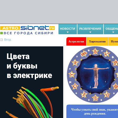
НОВОСТИ
РАЗВЛЕЧЕНИЯ
ОБЩЕН
Вход
Астрология
Хиромантия
Нуме
Чтобы узнать свой знак, укажит
день рождения.