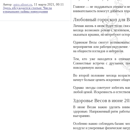
Автор:
astro.sibnet.ru
, 11 марта 2021, 00:11
Главное — не поддаваться спешке и не
Здесь обсуждается статья: Числа
внимательность помогут добиться хор
открывают тайны мироздания
Любовный гороскоп для В
Личная жизнь в июне будет тесно свя
месяца возможен роман с человеком
оказаться яркими, но потребуют осто
Одинокие Весы смогут познакомиться
мероприятия или рабочее окружение. 
на общности взглядов и интересов.
Тем, кто уже находится в отноше
Совместные встречи с друзьями, по
повседневную жизнь.
Во второй половине месяца возрас
начнут больше ценить искреннее общен
Однако звезды советуют избегать ман
любой ценой. Искренность и естествен
Здоровье Весов в июне 20
В июне Весам важно уделять внима
здоровью. Напряженный ритм работы 
выгоранию.
Особенно важно соблюдать баланс ме
воздухе и умеренные физические нагр