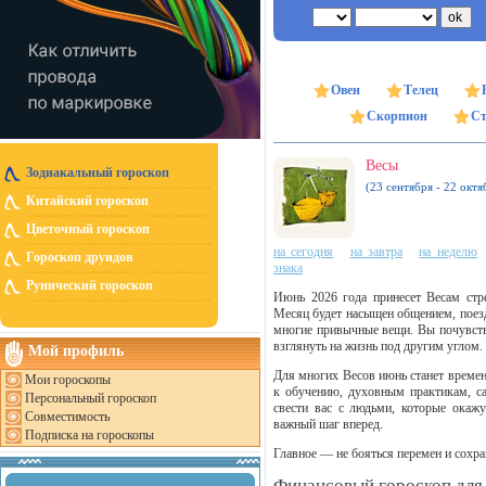
Овен
Телец
Скорпион
Ст
Весы
Зодиакальный гороскоп
(23 сентября - 22 октя
Китайский гороскоп
Цветочный гороскоп
на сегодня
на завтра
на неделю
Гороскоп друидов
знака
Рунический гороскоп
Июнь 2026 года принесет Весам стр
Месяц будет насыщен общением, поез
многие привычные вещи. Вы почувству
взглянуть на жизнь под другим углом.
Мой профиль
Для многих Весов июнь станет времен
Мои гороскопы
к обучению, духовным практикам, са
Персональный гороскоп
свести вас с людьми, которые окажу
Совместимость
важный шаг вперед.
Подписка на гороскопы
Главное — не бояться перемен и сохра
Финансовый гороскоп для