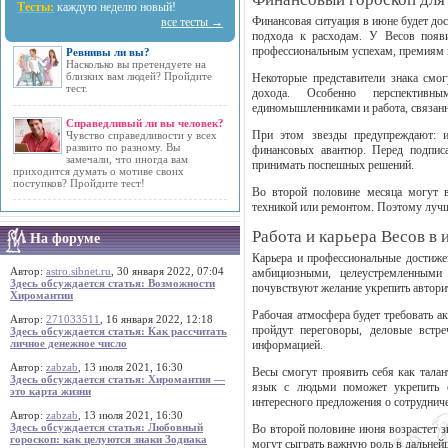
Тесты:
каждую неделю новый!
Финансовая ситуация в июне будет дос
все тесты →
подхода к расходам. У Весов появ
профессиональным успехам, премиям
Ревнивы ли вы?
Насколько вы претендуете на
близких вам людей? Пройдите
Некоторые представители знака смог
тест.
дохода. Особенно перспективн
единомышленниками и работа, связанн
Справедливый ли вы человек?
При этом звезды предупреждают: 
Чувство справедливости у всех
развито по разному. Вы
финансовых авантюр. Перед подпис
замечали, что иногда вам
принимать поспешных решений.
приходится думать о мотиве своих
поступков? Пройдите тест!
Во второй половине месяца могут 
техникой или ремонтом. Поэтому лучш
Работа и карьера Весов в
На форуме
Карьера и профессиональные достиже
Автор:
astro.sibnet.ru
, 30 января 2022, 07:04
амбициозными, целеустремленными
Здесь обсуждается статья: Возможности
почувствуют желание укрепить авторит
Хиромантии
Рабочая атмосфера будет требовать а
Автор:
271033511
, 16 января 2022, 12:18
пройдут переговоры, деловые встр
Здесь обсуждается статья: Как рассчитать
личное денежное число
информацией.
Автор:
zabzab
, 13 июля 2021, 16:30
Весы смогут проявить себя как тала
Здесь обсуждается статья: Хиромантия —
язык с людьми поможет укрепить 
это карта жизни
интересного предложения о сотрудниче
Автор:
zabzab
, 13 июля 2021, 16:30
Здесь обсуждается статья: Любовный
Во второй половине июня возрастет з
гороскоп: как целуются знаки Зодиака
могут сыграть важную роль в дальней