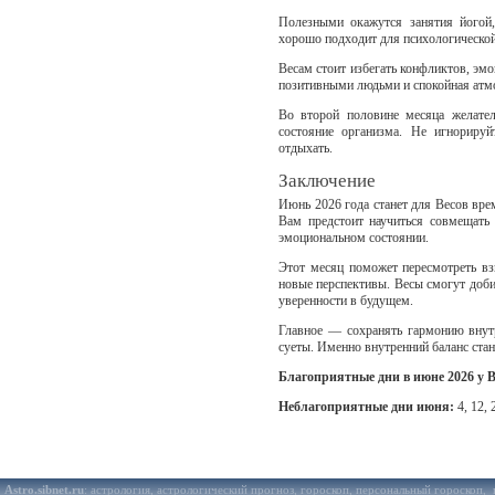
Полезными окажутся занятия йогой
хорошо подходит для психологической
Весам стоит избегать конфликтов, эм
позитивными людьми и спокойная атмо
Во второй половине месяца желател
состояние организма. Не игнорируй
отдыхать.
Заключение
Июнь 2026 года станет для Весов вре
Вам предстоит научиться совмещать
эмоциональном состоянии.
Этот месяц поможет пересмотреть вз
новые перспективы. Весы смогут доби
уверенности в будущем.
Главное — сохранять гармонию внутр
суеты. Именно внутренний баланс ста
Благоприятные дни в июне 2026 у В
Неблагоприятные дни июня:
4, 12, 
Astro.sibnet.ru
:
астрология
,
астрологический прогноз
,
гороскоп
,
персональный гороскоп
,