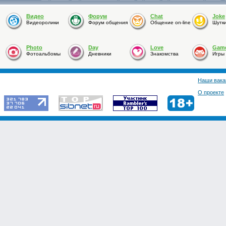
Видео
Форум
Chat
Joke
Видеоролики
Форум общения
Общение on-line
Шутк
Photo
Day
Love
Gam
Фотоальбомы
Дневники
Знакомства
Игры
Наши вака
О проекте