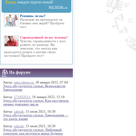
Тесты:
каждую неделю новый!
все тесты →
Ревнивы ли вы?
Насколько вы претендуете на
близких вам людей? Пройдите
тест.
Справедливый ли вы человек?
Чувство справедливости у всех
развито по разному. Вы
замечали, что иногда вам
приходится думать о мотиве своих
поступков? Пройдите тест!
На форуме
Автор:
astro.sibnet.ru
, 30 января 2022, 07:04
Здесь обсуждается статья: Возможности
Хиромантии
Автор:
271033511
, 16 января 2022, 12:18
Здесь обсуждается статья: Как рассчитать
личное денежное число
Автор:
zabzab
, 13 июля 2021, 16:30
Здесь обсуждается статья: Хиромантия —
это карта жизни
Автор:
zabzab
, 13 июля 2021, 16:30
Здесь обсуждается статья: Любовный
гороскоп: как целуются знаки Зодиака