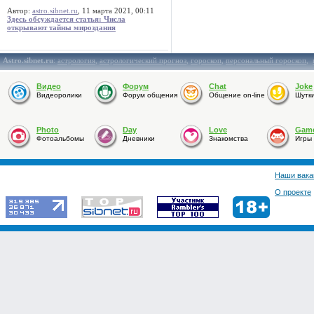
Автор:
astro.sibnet.ru
, 11 марта 2021, 00:11
Здесь обсуждается статья: Числа
открывают тайны мироздания
Astro.sibnet.ru
:
астрология
,
астрологический прогноз
,
гороскоп
,
персональный гороскоп
,
Видео
Форум
Chat
Joke
Видеоролики
Форум общения
Общение on-line
Шутк
Photo
Day
Love
Gam
Фотоальбомы
Дневники
Знакомства
Игры
Наши вака
О проекте