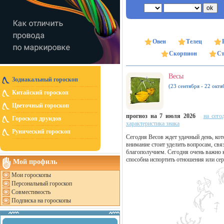
Овен
Телец
Скорпион
Ст
Весы
Зодиакальный гороскоп
(23 сентября - 22 октя
Китайский гороскоп
Цветочный гороскоп
прогноз на 7 июля 2026
на сего
Гороскоп друидов
характеристика знака
Рунический гороскоп
Сегодня Весов ждет удачный день, ко
внимание стоит уделить вопросам, с
благополучием. Сегодня очень важно к
способна испортить отношения или сер
Мой профиль
Мои гороскопы
Персональный гороскоп
Совместимость
Подписка на гороскопы