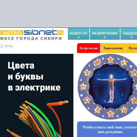
НОВОСТИ
РАЗВЛЕЧЕНИЯ
ОБЩЕН
Вход
Астрология
Хиромантия
Нуме
Чтобы узнать свой знак, укажит
день рождения.