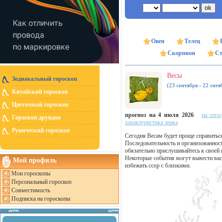
Овен
Телец
Скорпион
Ст
Весы
Зодиакальный гороскоп
(23 сентября - 22 октя
Китайский гороскоп
Цветочный гороскоп
прогноз на 4 июля 2026
на сего
Гороскоп друидов
характеристика знака
Рунический гороскоп
Сегодня Весам будет проще справиться
Последовательность и организованнос
обязательно прислушивайтесь к своей
Некоторые события могут вывести вас 
Мой профиль
избежать ссор с близкими.
Мои гороскопы
Персональный гороскоп
Совместимость
Подписка на гороскопы