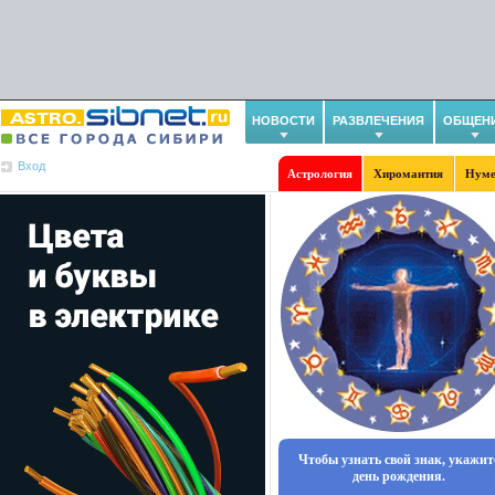
НОВОСТИ
РАЗВЛЕЧЕНИЯ
ОБЩЕН
Вход
Астрология
Хиромантия
Нуме
Чтобы узнать свой знак, укажит
день рождения.