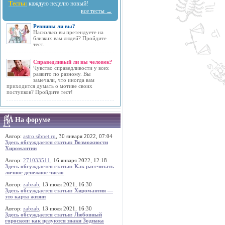
Тесты:
каждую неделю новый!
все тесты →
Ревнивы ли вы?
Насколько вы претендуете на
близких вам людей? Пройдите
тест.
Справедливый ли вы человек?
Чувство справедливости у всех
развито по разному. Вы
замечали, что иногда вам
приходится думать о мотиве своих
поступков? Пройдите тест!
На форуме
Автор:
astro.sibnet.ru
, 30 января 2022, 07:04
Здесь обсуждается статья: Возможности
Хиромантии
Автор:
271033511
, 16 января 2022, 12:18
Здесь обсуждается статья: Как рассчитать
личное денежное число
Автор:
zabzab
, 13 июля 2021, 16:30
Здесь обсуждается статья: Хиромантия —
это карта жизни
Автор:
zabzab
, 13 июля 2021, 16:30
Здесь обсуждается статья: Любовный
гороскоп: как целуются знаки Зодиака