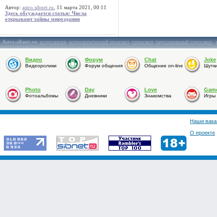
Автор:
astro.sibnet.ru
, 11 марта 2021, 00:11
Здесь обсуждается статья: Числа
открывают тайны мироздания
Astro.sibnet.ru
:
астрология
,
астрологический прогноз
,
гороскоп
,
персональный гороскоп
,
Видео
Форум
Chat
Joke
Видеоролики
Форум общения
Общение on-line
Шутк
Photo
Day
Love
Gam
Фотоальбомы
Дневники
Знакомства
Игры
Наши вака
О проекте