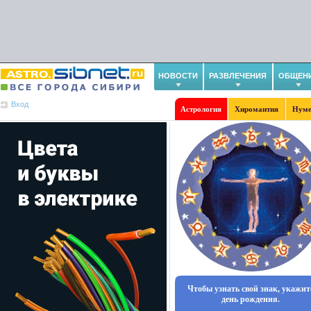
НОВОСТИ
РАЗВЛЕЧЕНИЯ
ОБЩЕН
Вход
Астрология
Хиромантия
Нуме
Чтобы узнать свой знак, укажит
день рождения.