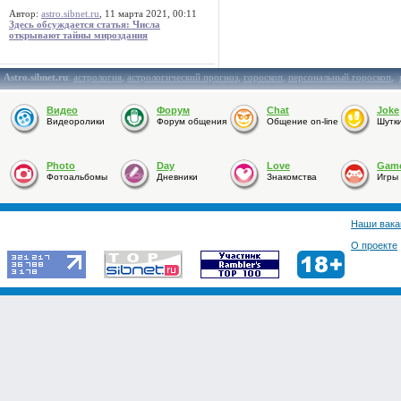
Автор:
astro.sibnet.ru
, 11 марта 2021, 00:11
Здесь обсуждается статья: Числа
открывают тайны мироздания
Astro.sibnet.ru
:
астрология
,
астрологический прогноз
,
гороскоп
,
персональный гороскоп
,
Видео
Форум
Chat
Joke
Видеоролики
Форум общения
Общение on-line
Шутк
Photo
Day
Love
Gam
Фотоальбомы
Дневники
Знакомства
Игры
Наши вака
О проекте