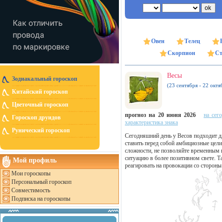
Овен
Телец
Скорпион
Ст
Весы
Зодиакальный гороскоп
(23 сентября - 22 октя
Китайский гороскоп
Цветочный гороскоп
прогноз на 20 июня 2026
на сег
Гороскоп друидов
характеристика знака
Рунический гороскоп
Сегодняшний день у Весов подходит д
ставить перед собой амбициозные цел
сложности, не позволяйте временным 
ситуацию в более позитивном свете. Т
Мой профиль
реагировать на провокации со сторон
Мои гороскопы
Персональный гороскоп
Совместимость
Подписка на гороскопы