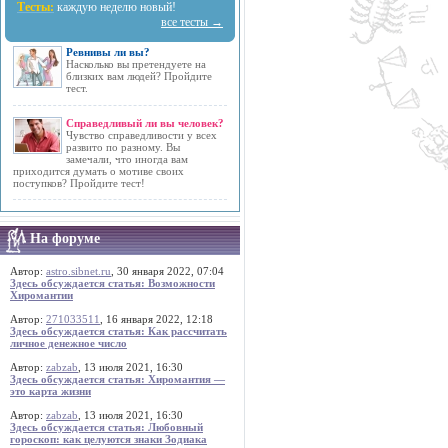
Тесты:
каждую неделю новый!
все тесты →
Ревнивы ли вы?
Насколько вы претендуете на
близких вам людей? Пройдите
тест.
Справедливый ли вы человек?
Чувство справедливости у всех
развито по разному. Вы
замечали, что иногда вам
приходится думать о мотиве своих
поступков? Пройдите тест!
На форуме
Автор:
astro.sibnet.ru
, 30 января 2022, 07:04
Здесь обсуждается статья: Возможности
Хиромантии
Автор:
271033511
, 16 января 2022, 12:18
Здесь обсуждается статья: Как рассчитать
личное денежное число
Автор:
zabzab
, 13 июля 2021, 16:30
Здесь обсуждается статья: Хиромантия —
это карта жизни
Автор:
zabzab
, 13 июля 2021, 16:30
Здесь обсуждается статья: Любовный
гороскоп: как целуются знаки Зодиака