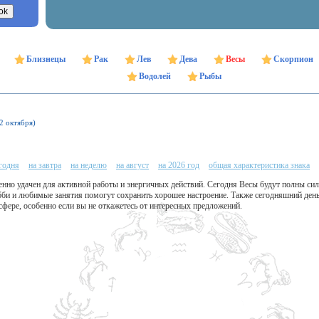
Близнецы
Рак
Лев
Дева
Весы
Скорпион
Водолей
Рыбы
22 октября)
егодня
на завтра
на неделю
на август
на 2026 год
общая характеристика знака
нно удачен для активной работы и энергичных действий. Сегодня Весы будут полны сил
би и любимые занятия помогут сохранить хорошее настроение. Также сегодняшний день
фере, особенно если вы не откажетесь от интересных предложений.