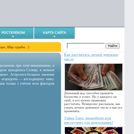
РОСТЕЛЕКОМ
КАРТА САЙТА
Таро, Шар судьбы…)
Как рассчитать личное денежное
число
гороскопом, при этом немаловажно, в
тором находилось Солнце, в момент
аком». Астрологи большое значение
 асцендента — восходящему знаку.
ным только с учётом всех факторов
Денежный код способен привлечь
богатство и успех. Но у каждого он
свой, и его нужно правильно
рассчитать. Нумеролог рассказала, как
узнать личное денежное число и как его
применять.
Тайна Таро: мракобесие или
инструмент для подсознания?