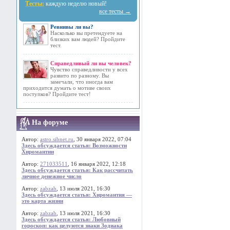
Тесты:
каждую неделю новый!
все тесты →
Ревнивы ли вы?
Насколько вы претендуете на
близких вам людей? Пройдите
тест.
Справедливый ли вы человек?
Чувство справедливости у всех
развито по разному. Вы
замечали, что иногда вам
приходится думать о мотиве своих
поступков? Пройдите тест!
На форуме
Автор:
astro.sibnet.ru
, 30 января 2022, 07:04
Здесь обсуждается статья: Возможности
Хиромантии
Автор:
271033511
, 16 января 2022, 12:18
Здесь обсуждается статья: Как рассчитать
личное денежное число
Автор:
zabzab
, 13 июля 2021, 16:30
Здесь обсуждается статья: Хиромантия —
это карта жизни
Автор:
zabzab
, 13 июля 2021, 16:30
Здесь обсуждается статья: Любовный
гороскоп: как целуются знаки Зодиака