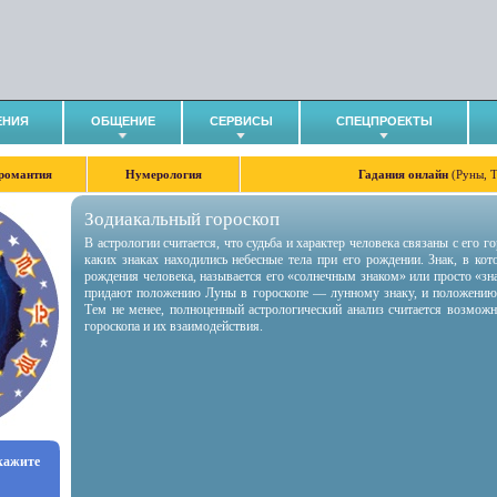
ЕНИЯ
ОБЩЕНИЕ
СЕРВИСЫ
СПЕЦПРОЕКТЫ
романтия
Нумерология
Гадания онлайн
(Руны, 
Зодиакальный гороскоп
В астрологии считается, что судьба и характер человека связаны с его 
каких знаках находились небесные тела при его рождении. Знак, в ко
рождения человека, называется его «солнечным знаком» или просто «зн
придают положению Луны в гороскопе — лунному знаку, и положению
Тем не менее, полноценный астрологический анализ считается возмож
гороскопа и их взаимодействия.
укажите