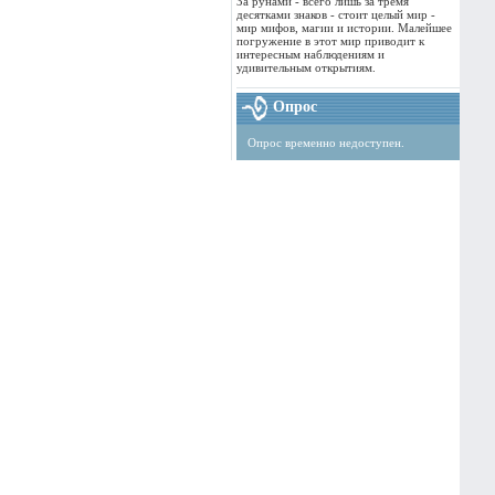
За рунами - всего лишь за тремя
десятками знаков - стоит целый мир -
мир мифов, магии и истории. Малейшее
погружение в этот мир приводит к
интересным наблюдениям и
удивительным открытиям.
Опрос
Опрос временно недоступен.