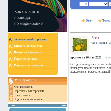
Овен
Телец
Весы
Зодиакальный гороскоп
(23 сентября - 
Китайский гороскоп
Цветочный гороскоп
прогноз на 26 мая 2026
на с
Гороскоп друидов
Сегодняшний день у Весов особе
Рунический гороскоп
покажутся проще обычного. Хоб
положение в профессиональной с
Мой профиль
Мои гороскопы
Персональный гороскоп
Совместимость
Подписка на гороскопы