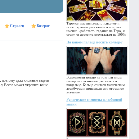
Таролог, парапсихолог, психолог и
Стрелец
Козерог
психотерапевт рассказали о том, как
именно «работает» гадание на Таро, и
стоит ли доверять результатам на 100%.
На каком пальце носить кольцо?
В древности кольцо на том или ином
, поэтому даже сложные задачи
пальце могло многое рассказать о
 у Весов может укрепить ваше
владельце. Кольцо считали магическим
атрибутом и придавали ему огромное
значение.
Рунические символы в любовной
магии