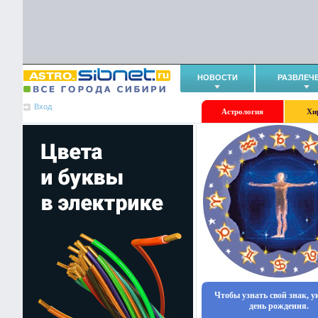
НОВОСТИ
РАЗВЛЕЧ
Вход
Астрология
Хи
Чтобы узнать свой знак, 
день рождения.