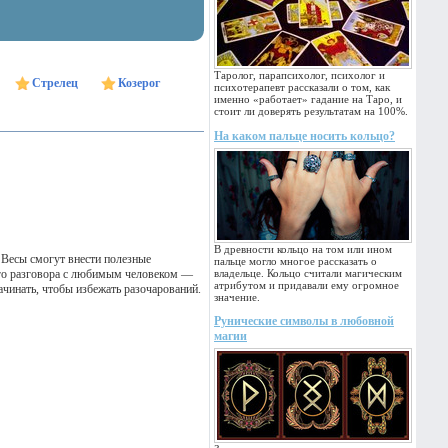
Таролог, парапсихолог, психолог и
Стрелец
Козерог
психотерапевт рассказали о том, как
именно «работает» гадание на Таро, и
стоит ли доверять результатам на 100%.
На каком пальце носить кольцо?
В древности кольцо на том или ином
 Весы смогут внести полезные
пальце могло многое рассказать о
ного разговора с любимым человеком —
владельце. Кольцо считали магическим
атрибутом и придавали ему огромное
ачинать, чтобы избежать разочарований.
значение.
Рунические символы в любовной
магии