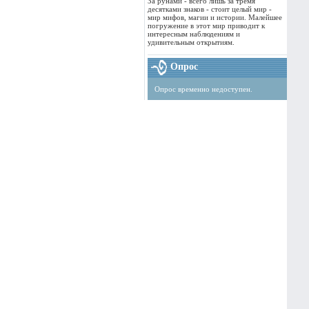
За рунами - всего лишь за тремя
десятками знаков - стоит целый мир -
мир мифов, магии и истории. Малейшее
погружение в этот мир приводит к
интересным наблюдениям и
удивительным открытиям.
Опрос
Опрос временно недоступен.