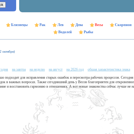
Близнецы
Рак
Лев
Дева
Весы
Скорпион
Водолей
Рыбы
22 октября)
егодня
на завтра
на неделю
на август
на 2026 год
общая характеристика знака
шо подходит для исправления старых ошибок и пересмотра рабочих процессов. Сегодня
рядок в важных вопросах. Также сегодняшний день у Весов благоприятен для откровен
ние и восстановить гармонию в отношениях. А вот новые знакомства сейчас лучше не н