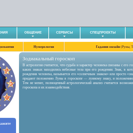
ЕНИЯ
ОБЩЕНИЕ
СЕРВИСЫ
СПЕЦПРОЕКТЫ
романтия
Нумерология
Гадания онлайн
(Руны, 
Зодиакальный гороскоп
В астрологии считается, что судьба и характер человека связаны с его 
каких знаках находились небесные тела при его рождении. Знак, в ко
рождения человека, называется его «солнечным знаком» или просто «зн
придают положению Луны в гороскопе — лунному знаку, и положению
Тем не менее, полноценный астрологический анализ считается возмож
гороскопа и их взаимодействия.
укажите