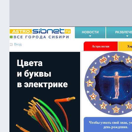
НОВОСТИ
РАЗВЛЕЧ
Вход
Астрология
Хи
Чтобы узнать свой знак, 
день рождения.