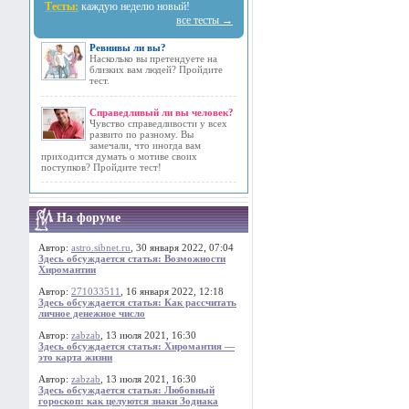
Тесты:
каждую неделю новый!
все тесты →
Ревнивы ли вы?
Насколько вы претендуете на
близких вам людей? Пройдите
тест.
Справедливый ли вы человек?
Чувство справедливости у всех
развито по разному. Вы
замечали, что иногда вам
приходится думать о мотиве своих
поступков? Пройдите тест!
На форуме
Автор:
astro.sibnet.ru
, 30 января 2022, 07:04
Здесь обсуждается статья: Возможности
Хиромантии
Автор:
271033511
, 16 января 2022, 12:18
Здесь обсуждается статья: Как рассчитать
личное денежное число
Автор:
zabzab
, 13 июля 2021, 16:30
Здесь обсуждается статья: Хиромантия —
это карта жизни
Автор:
zabzab
, 13 июля 2021, 16:30
Здесь обсуждается статья: Любовный
гороскоп: как целуются знаки Зодиака