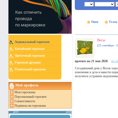
Овен
Телец
Весы
Зодиакальный гороскоп
(23 сентября - 
Китайский гороскоп
Цветочный гороскоп
прогноз на 21 мая 2026
на с
Гороскоп друидов
Сегодняшний день у Весов хоро
Рунический гороскоп
изменения в дела и навести по
получится устранить недопонима
Мой профиль
Мои гороскопы
Персональный гороскоп
Совместимость
Подписка на гороскопы