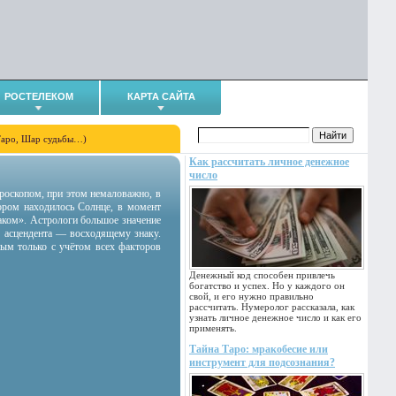
РОСТЕЛЕКОМ
КАРТА САЙТА
Таро, Шар судьбы…)
Как рассчитать личное денежное
число
гороскопом, при этом немаловажно, в
тором находилось Солнце, в момент
аком». Астрологи большое значение
 асцендента — восходящему знаку.
ным только с учётом всех факторов
Денежный код способен привлечь
богатство и успех. Но у каждого он
свой, и его нужно правильно
рассчитать. Нумеролог рассказала, как
узнать личное денежное число и как его
применять.
Тайна Таро: мракобесие или
инструмент для подсознания?