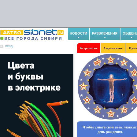
НОВОСТИ
РАЗВЛЕЧЕНИЯ
ОБЩЕН
Вход
Астрология
Хиромантия
Нуме
Чтобы узнать свой знак, укажит
день рождения.