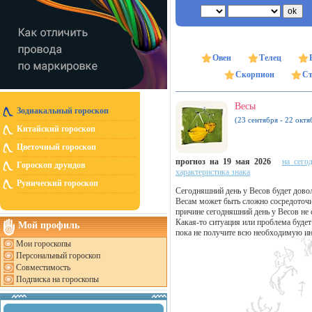
Овен
Телец
Скорпион
Ст
Весы
Зодиакальный гороскоп
(23 сентября - 22 октя
Китайский гороскоп
Цветочный гороскоп
прогноз на 19 мая 2026
на сего
Гороскоп друидов
характеристика знака
Рунический гороскоп
Сегодняшний день у Весов будет дов
Весам может быть сложно сосредоточит
причине сегодняшний день у Весов не
Какая-то ситуация или проблема будет
Мой профиль
пока не получите всю необходимую 
Мои гороскопы
Персональный гороскоп
Совместимость
Подписка на гороскопы