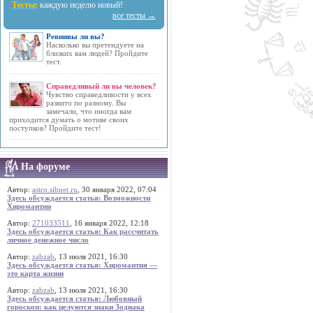
Тесты:
каждую неделю новый!
все тесты →
Ревнивы ли вы?
Насколько вы претендуете на
близких вам людей? Пройдите
тест.
Справедливый ли вы человек?
Чувство справедливости у всех
развито по разному. Вы
замечали, что иногда вам
приходится думать о мотиве своих
поступков? Пройдите тест!
На форуме
Автор:
astro.sibnet.ru
, 30 января 2022, 07:04
Здесь обсуждается статья: Возможности
Хиромантии
Автор:
271033511
, 16 января 2022, 12:18
Здесь обсуждается статья: Как рассчитать
личное денежное число
Автор:
zabzab
, 13 июля 2021, 16:30
Здесь обсуждается статья: Хиромантия —
это карта жизни
Автор:
zabzab
, 13 июля 2021, 16:30
Здесь обсуждается статья: Любовный
гороскоп: как целуются знаки Зодиака