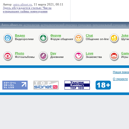
Автор:
astro.sibnet.ru
, 11 марта 2021, 00:11
Здесь обсуждается статья: Числа
открывают тайны мироздания
Astro.sibnet.ru
:
астрология
,
астрологический прогноз
,
гороскоп
,
персональный гороскоп
,
Видео
Форум
Chat
Joke
Видеоролики
Форум общения
Общение on-line
Шутк
Photo
Day
Love
Gam
Фотоальбомы
Дневники
Знакомства
Игры
Наши вака
О проекте