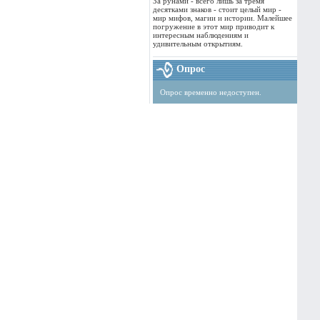
За рунами - всего лишь за тремя
десятками знаков - стоит целый мир -
мир мифов, магии и истории. Малейшее
погружение в этот мир приводит к
интересным наблюдениям и
удивительным открытиям.
Опрос
Опрос временно недоступен.