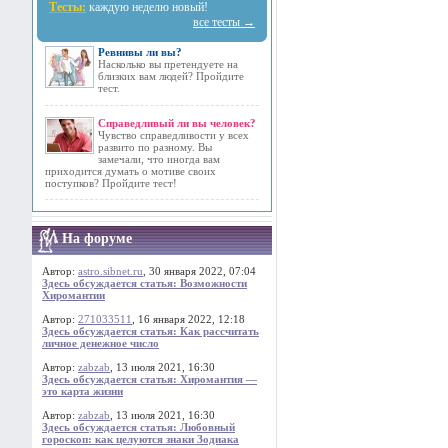
Тесты:
каждую неделю новый!
все тесты →
Ревнивы ли вы?
Насколько вы претендуете на
близких вам людей? Пройдите
тест.
Справедливый ли вы человек?
Чувство справедливости у всех
развито по разному. Вы
замечали, что иногда вам
приходится думать о мотиве своих
поступков? Пройдите тест!
На форуме
Автор:
astro.sibnet.ru
, 30 января 2022, 07:04
Здесь обсуждается статья: Возможности
Хиромантии
Автор:
271033511
, 16 января 2022, 12:18
Здесь обсуждается статья: Как рассчитать
личное денежное число
Автор:
zabzab
, 13 июля 2021, 16:30
Здесь обсуждается статья: Хиромантия —
это карта жизни
Автор:
zabzab
, 13 июля 2021, 16:30
Здесь обсуждается статья: Любовный
гороскоп: как целуются знаки Зодиака