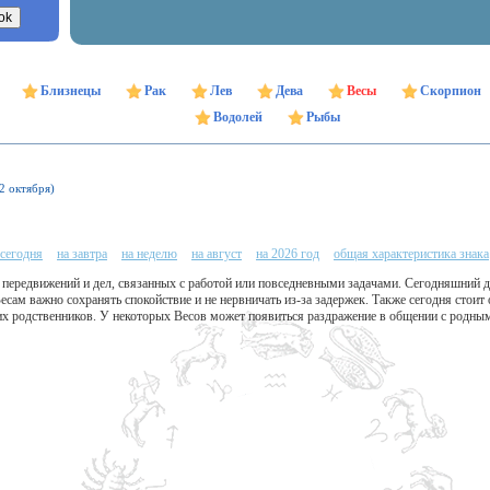
Близнецы
Рак
Лев
Дева
Весы
Скорпион
Водолей
Рыбы
22 октября)
 сегодня
на завтра
на неделю
на август
на 2026 год
общая характеристика знака
 передвижений и дел, связанных с работой или повседневными задачами. Сегодняшний д
Весам важно сохранять спокойствие и не нервничать из-за задержек. Также сегодня стои
ших родственников. У некоторых Весов может появиться раздражение в общении с родны