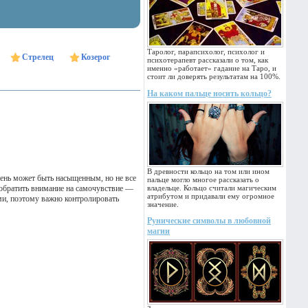
Таролог, парапсихолог, психолог и
Стрелец
Козерог
психотерапевт рассказали о том, как
именно «работает» гадание на Таро, и
стоит ли доверять результатам на 100%.
На каком пальце носить кольцо?
В древности кольцо на том или ином
ень может быть насыщенным, но не все
пальце могло многое рассказать о
т обратить внимание на самочувствие —
владельце. Кольцо считали магическим
атрибутом и придавали ему огромное
ми, поэтому важно контролировать
значение.
Рунические символы в любовной
магии