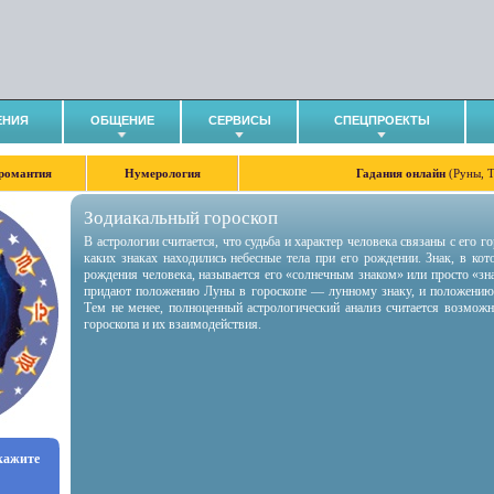
ЕНИЯ
ОБЩЕНИЕ
СЕРВИСЫ
СПЕЦПРОЕКТЫ
романтия
Нумерология
Гадания онлайн
(Руны, 
Зодиакальный гороскоп
В астрологии считается, что судьба и характер человека связаны с его 
каких знаках находились небесные тела при его рождении. Знак, в ко
рождения человека, называется его «солнечным знаком» или просто «зн
придают положению Луны в гороскопе — лунному знаку, и положению
Тем не менее, полноценный астрологический анализ считается возмож
гороскопа и их взаимодействия.
укажите