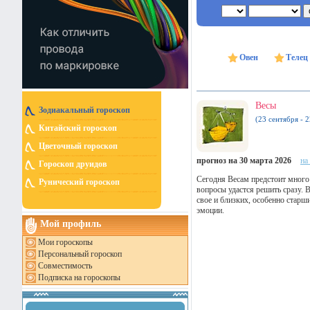
Овен
Телец
Весы
Зодиакальный гороскоп
(23 сентября - 
Китайский гороскоп
Цветочный гороскоп
прогноз на 30 марта 2026
на
Гороскоп друидов
Сегодня Весам предстоит много
Рунический гороскоп
вопросы удастся решить сразу. 
свое и близких, особенно стар
эмоции.
Мой профиль
Мои гороскопы
Персональный гороскоп
Совместимость
Подписка на гороскопы