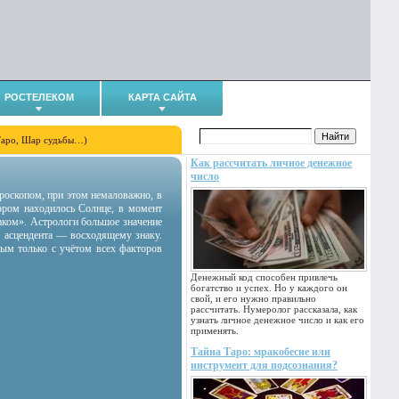
РОСТЕЛЕКОМ
КАРТА САЙТА
Таро, Шар судьбы…)
Как рассчитать личное денежное
число
гороскопом, при этом немаловажно, в
тором находилось Солнце, в момент
аком». Астрологи большое значение
 асцендента — восходящему знаку.
ным только с учётом всех факторов
Денежный код способен привлечь
богатство и успех. Но у каждого он
свой, и его нужно правильно
рассчитать. Нумеролог рассказала, как
узнать личное денежное число и как его
применять.
Тайна Таро: мракобесие или
инструмент для подсознания?