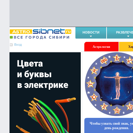
НОВОСТИ
РАЗВЛЕЧ
Вход
Астрология
Хи
Чтобы узнать свой знак, 
день рождения.