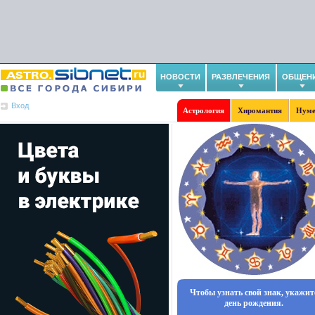
НОВОСТИ
РАЗВЛЕЧЕНИЯ
ОБЩЕН
Вход
Астрология
Хиромантия
Нуме
Чтобы узнать свой знак, укажит
день рождения.