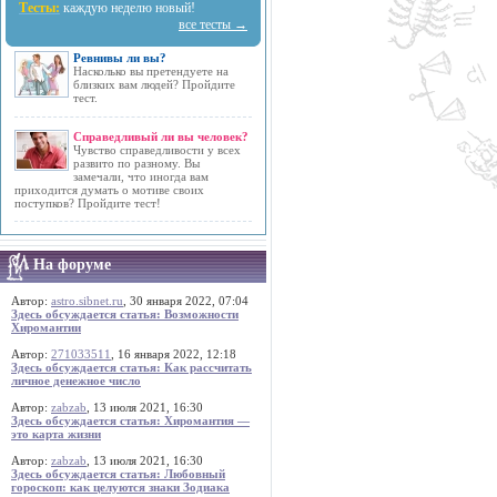
Тесты:
каждую неделю новый!
все тесты →
Ревнивы ли вы?
Насколько вы претендуете на
близких вам людей? Пройдите
тест.
Справедливый ли вы человек?
Чувство справедливости у всех
развито по разному. Вы
замечали, что иногда вам
приходится думать о мотиве своих
поступков? Пройдите тест!
На форуме
Автор:
astro.sibnet.ru
, 30 января 2022, 07:04
Здесь обсуждается статья: Возможности
Хиромантии
Автор:
271033511
, 16 января 2022, 12:18
Здесь обсуждается статья: Как рассчитать
личное денежное число
Автор:
zabzab
, 13 июля 2021, 16:30
Здесь обсуждается статья: Хиромантия —
это карта жизни
Автор:
zabzab
, 13 июля 2021, 16:30
Здесь обсуждается статья: Любовный
гороскоп: как целуются знаки Зодиака