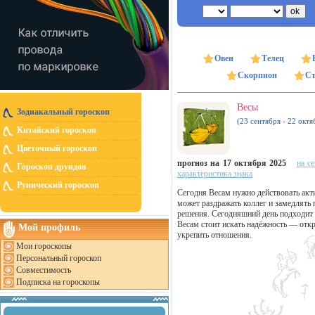
Овен
Телец
Скорпион
Ст
Весы
Зодиакальный гороскоп
(23 сентября - 22 октя
Китайский гороскоп
Цветочный гороскоп
прогноз на 17 октября 2025
на с
Гороскоп друидов
характеристика знака
Рунический гороскоп
Сегодня Весам нужно действовать акт
может раздражать коллег и замедлять 
решения. Сегодняшний день подходит 
Весам стоит искать надёжность — отк
Мой профиль
укрепить отношения.
Мои гороскопы
Персональный гороскоп
Совместимость
Подписка на гороскопы