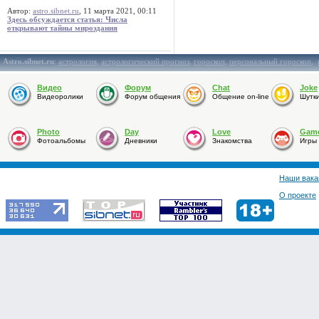
Автор:
astro.sibnet.ru
, 11 марта 2021, 00:11
Здесь обсуждается статья: Числа
открывают тайны мироздания
Astro.sibnet.ru
:
астрология
,
астрологический прогноз
,
гороскоп
,
персональный гороскоп
,
Видео
Форум
Chat
Joke
Видеоролики
Форум общения
Общение on-line
Шутк
Photo
Day
Love
Gam
Фотоальбомы
Дневники
Знакомства
Игры
Наши вака
О проекте