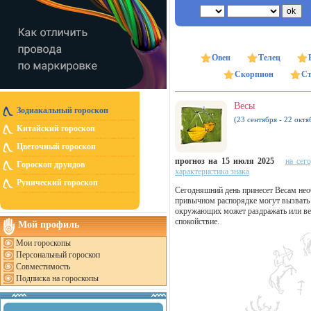
Овен
Телец
Скорпион
Ст
Весы
Зодиакальный гороскоп
(23 сентября - 22 октя
Китайский гороскоп
Цветочный гороскоп
прогноз на 15 июля 2025
на сег
Гороскоп друидов
характеристика знака
Рунический гороскоп
Сегодняшний день принесет Весам нео
привычном распорядке могут вызвать 
окружающих может раздражать или вес
спокойствие.
Мой профиль
Мои гороскопы
Персональный гороскоп
Совместимость
Подписка на гороскопы