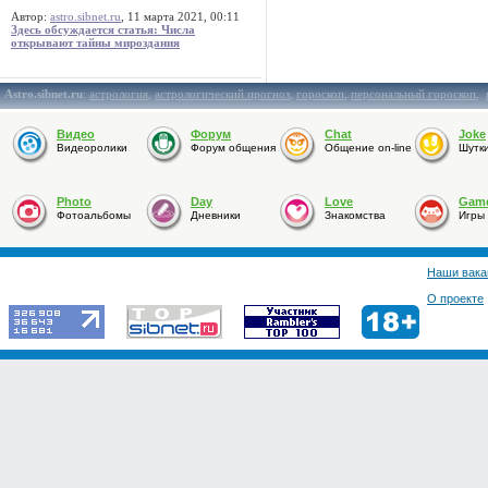
Автор:
astro.sibnet.ru
, 11 марта 2021, 00:11
Здесь обсуждается статья: Числа
открывают тайны мироздания
Astro.sibnet.ru
:
астрология
,
астрологический прогноз
,
гороскоп
,
персональный гороскоп
,
Видео
Форум
Chat
Joke
Видеоролики
Форум общения
Общение on-line
Шутк
Photo
Day
Love
Gam
Фотоальбомы
Дневники
Знакомства
Игры
Наши вака
О проекте