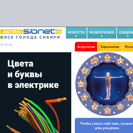
НОВОСТИ
РАЗВЛЕЧЕНИЯ
ОБЩЕН
Вход
Астрология
Хиромантия
Нуме
Чтобы узнать свой знак, укажит
день рождения.