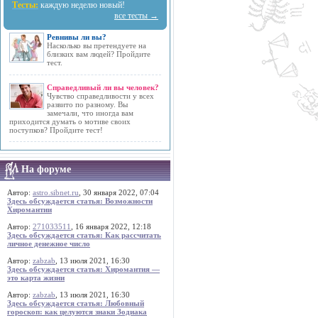
Тесты:
каждую неделю новый!
все тесты →
Ревнивы ли вы?
Насколько вы претендуете на
близких вам людей? Пройдите
тест.
Справедливый ли вы человек?
Чувство справедливости у всех
развито по разному. Вы
замечали, что иногда вам
приходится думать о мотиве своих
поступков? Пройдите тест!
На форуме
Автор:
astro.sibnet.ru
, 30 января 2022, 07:04
Здесь обсуждается статья: Возможности
Хиромантии
Автор:
271033511
, 16 января 2022, 12:18
Здесь обсуждается статья: Как рассчитать
личное денежное число
Автор:
zabzab
, 13 июля 2021, 16:30
Здесь обсуждается статья: Хиромантия —
это карта жизни
Автор:
zabzab
, 13 июля 2021, 16:30
Здесь обсуждается статья: Любовный
гороскоп: как целуются знаки Зодиака