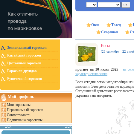
Овен
Телец
Скорпион
Ст
Весы
Зодиакальный гороскоп
(23 сентября - 22 октя
Китайский гороскоп
Цветочный гороскоп
прогноз на 30 июня 2025
на сег
Гороскоп друидов
характеристика знака
Рунический гороскоп
Весы сегодня легко находят общий яз
мыслями. Этот день отлично подходит 
Сегодняшний день также располагает 
укрепить ваш авторитет.
Мой профиль
Мои гороскопы
Персональный гороскоп
Совместимость
Подписка на гороскопы