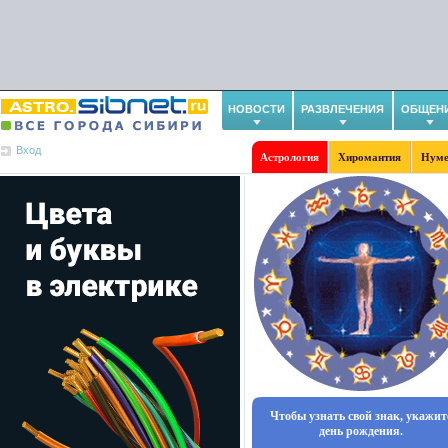
НОВОСТИ
РАЗВЛЕЧЕНИЯ
ОБЩЕН
Вход
Астрология
Хиромантия
Нуме
Чтобы узнать свой знак, укажит
день рождения.