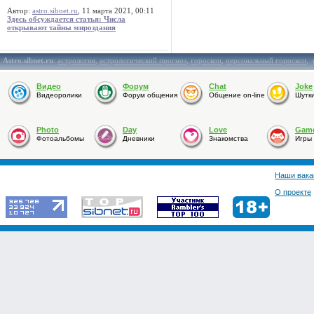
Автор:
astro.sibnet.ru
, 11 марта 2021, 00:11
Здесь обсуждается статья: Числа
открывают тайны мироздания
Astro.sibnet.ru
:
астрология
,
астрологический прогноз
,
гороскоп
,
персональный гороскоп
,
Видео
Форум
Chat
Joke
Видеоролики
Форум общения
Общение on-line
Шутк
Photo
Day
Love
Gam
Фотоальбомы
Дневники
Знакомства
Игры
Наши вака
О проекте