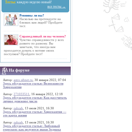
Тесты:
каждую неделю новый!
все тесты →
Ревнивы ли вы?
Насколько вы претендуете на
близких вам людей? Пройдите
тест.
Справедливый ли вы человек?
Чувство справедливости у всех
развито по разному. Вы
замечали, что иногда вам
приходится думать о мотиве своих
поступков? Пройдите тест!
На форуме
Автор:
astro.sibnet.ru
, 30 января 2022, 07:04
Здесь обсуждается статья: Возможности
Хиромантии
Автор:
271033511
, 16 января 2022, 12:18
Здесь обсуждается статья: Как рассчитать
личное денежное число
Автор:
zabzab
, 13 июля 2021, 16:30
Здесь обсуждается статья: Хиромантия —
это карта жизни
Автор:
zabzab
, 13 июля 2021, 16:30
Здесь обсуждается статья: Любовный
гороскоп: как целуются знаки Зодиака