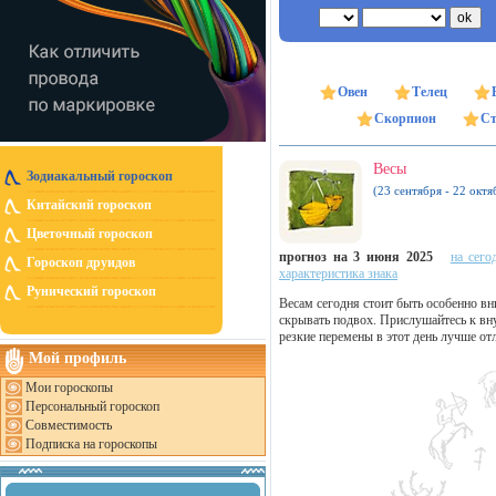
Овен
Телец
Скорпион
Ст
Весы
Зодиакальный гороскоп
(23 сентября - 22 октя
Китайский гороскоп
Цветочный гороскоп
прогноз на 3 июня 2025
на сего
Гороскоп друидов
характеристика знака
Рунический гороскоп
Весам сегодня стоит быть особенно в
скрывать подвох. Прислушайтесь к вн
резкие перемены в этот день лучше от
Мой профиль
Мои гороскопы
Персональный гороскоп
Совместимость
Подписка на гороскопы