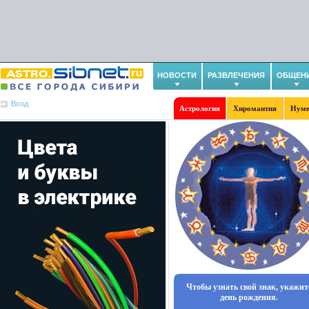
НОВОСТИ
РАЗВЛЕЧЕНИЯ
ОБЩЕН
Вход
Астрология
Хиромантия
Нуме
Чтобы узнать свой знак, укажит
день рождения.