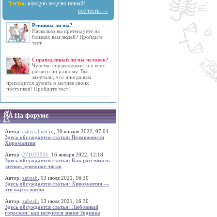
Тесты:
каждую неделю новый!
все тесты →
Ревнивы ли вы?
Насколько вы претендуете на
близких вам людей? Пройдите
тест.
Справедливый ли вы человек?
Чувство справедливости у всех
развито по разному. Вы
замечали, что иногда вам
приходится думать о мотиве своих
поступков? Пройдите тест!
На форуме
Автор:
astro.sibnet.ru
, 30 января 2022, 07:04
Здесь обсуждается статья: Возможности
Хиромантии
Автор:
271033511
, 16 января 2022, 12:18
Здесь обсуждается статья: Как рассчитать
личное денежное число
Автор:
zabzab
, 13 июля 2021, 16:30
Здесь обсуждается статья: Хиромантия —
это карта жизни
Автор:
zabzab
, 13 июля 2021, 16:30
Здесь обсуждается статья: Любовный
гороскоп: как целуются знаки Зодиака