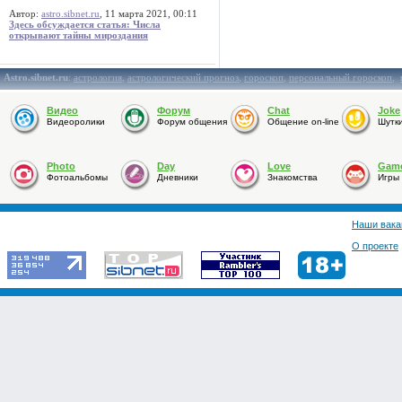
Автор:
astro.sibnet.ru
, 11 марта 2021, 00:11
Здесь обсуждается статья: Числа
открывают тайны мироздания
Astro.sibnet.ru
:
астрология
,
астрологический прогноз
,
гороскоп
,
персональный гороскоп
,
Видео
Форум
Chat
Joke
Видеоролики
Форум общения
Общение on-line
Шутк
Photo
Day
Love
Gam
Фотоальбомы
Дневники
Знакомства
Игры
Наши вака
О проекте