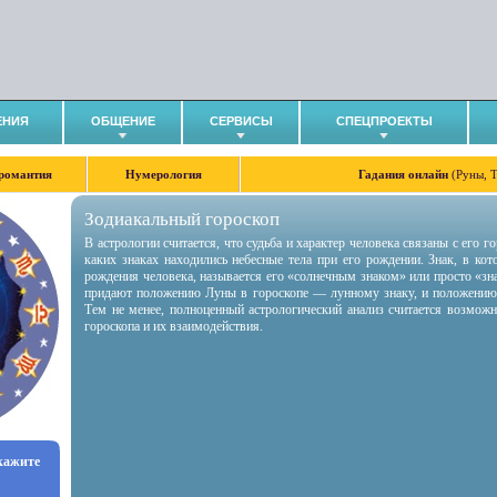
ЕНИЯ
ОБЩЕНИЕ
СЕРВИСЫ
СПЕЦПРОЕКТЫ
романтия
Нумерология
Гадания онлайн
(Руны, 
Зодиакальный гороскоп
В астрологии считается, что судьба и характер человека связаны с его 
каких знаках находились небесные тела при его рождении. Знак, в ко
рождения человека, называется его «солнечным знаком» или просто «зн
придают положению Луны в гороскопе — лунному знаку, и положению
Тем не менее, полноценный астрологический анализ считается возмож
гороскопа и их взаимодействия.
укажите