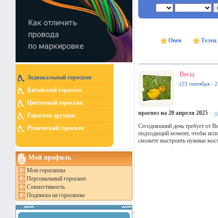
Овен
Телец
Весы
Зодиакальный гороскоп
(23 сентября - 
Китайский гороскоп
Цветочный гороскоп
прогноз на 20 апреля 2025
н
Гороскоп друидов
Сегодняшний день требует от В
Рунический гороскоп
подходящий момент, чтобы испо
сможете выстроить нужные мост
Мой профиль
Мои гороскопы
Персональный гороскоп
Совместимость
Подписка на гороскопы