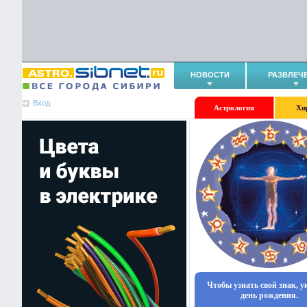
НОВОСТИ
РАЗВЛЕЧ
Вход
Астрология
Хи
Чтобы узнать свой знак, 
день рождения.