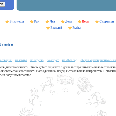
Близнецы
Рак
Лев
Дева
Весы
Скорпион
Водолей
Рыбы
22 октября)
а сегодня
на завтра
на неделю
на август
на 2026 год
общая характеристика знак
есов дипломатичности. Чтобы добиться успеха в делах и сохранить гармонию в отношен
льзовать свои способности к объединению людей, к сглаживанию конфликтов. Применяя 
ы и получить желаемое.