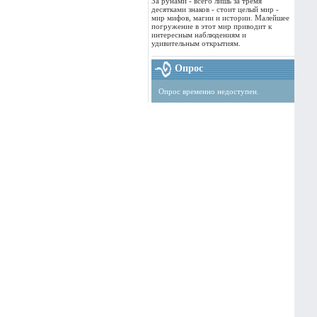
За рунами - всего лишь за тремя
десятками знаков - стоит целый мир -
мир мифов, магии и истории. Малейшее
погружение в этот мир приводит к
интересным наблюдениям и
удивительным открытиям.
Опрос
Опрос временно недоступен.