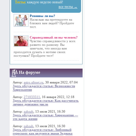
Тесты:
каждую неделю новый!
все тесты →
Ревнивы ли вы?
Насколько вы претендуете на
близких вам людей? Пройдите
тест.
Справедливый ли вы человек?
Чувство справедливости у всех
развито по разному. Вы
замечали, что иногда вам
приходится думать о мотиве своих
поступков? Пройдите тест!
На форуме
Автор:
astro.sibnet.ru
, 30 января 2022, 07:04
Здесь обсуждается статья: Возможности
Хиромантии
Автор:
271033511
, 16 января 2022, 12:18
Здесь обсуждается статья: Как рассчитать
личное денежное число
Автор:
zabzab
, 13 июля 2021, 16:30
Здесь обсуждается статья: Хиромантия —
это карта жизни
Автор:
zabzab
, 13 июля 2021, 16:30
Здесь обсуждается статья: Любовный
гороскоп: как целуются знаки Зодиака