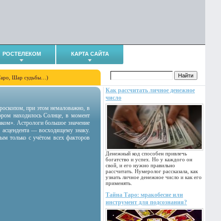
РОСТЕЛЕКОМ
КАРТА САЙТА
Таро, Шар судьбы…)
Как рассчитать личное денежное
число
гороскопом, при этом немаловажно, в
тором находилось Солнце, в момент
аком». Астрологи большое значение
 асцендента — восходящему знаку.
ным только с учётом всех факторов
Денежный код способен привлечь
богатство и успех. Но у каждого он
свой, и его нужно правильно
рассчитать. Нумеролог рассказала, как
узнать личное денежное число и как его
применять.
Тайна Таро: мракобесие или
инструмент для подсознания?