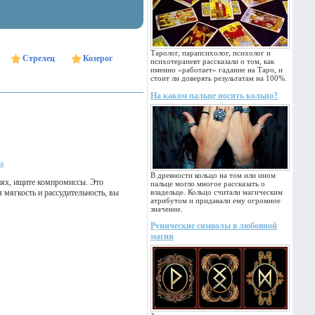
Таролог, парапсихолог, психолог и
Стрелец
Козерог
психотерапевт рассказали о том, как
именно «работает» гадание на Таро, и
стоит ли доверять результатам на 100%.
На каком пальце носить кольцо?
а
В древности кольцо на том или ином
иях, ищите компромиссы. Это
пальце могло многое рассказать о
мягкость и рассудительность, вы
владельце. Кольцо считали магическим
атрибутом и придавали ему огромное
значение.
Рунические символы в любовной
магии