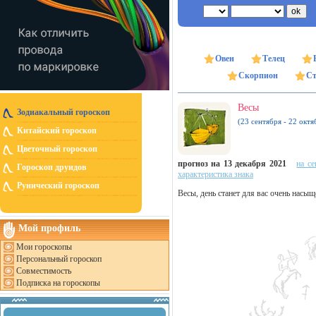
Овен
Телец
Скорпион
Ст
Весы
Зодиакальный гороскоп
(23 сентября - 22 октя
Китайский гороскоп
Цветочный гороскоп
прогноз на 13 декабря 2021
на се
Гороскоп друидов
характеристика знака
Рунический гороскоп
Весы, день станет для вас очень насы
Мой профиль
Мои гороскопы
Персональный гороскоп
Совместимость
Подписка на гороскопы