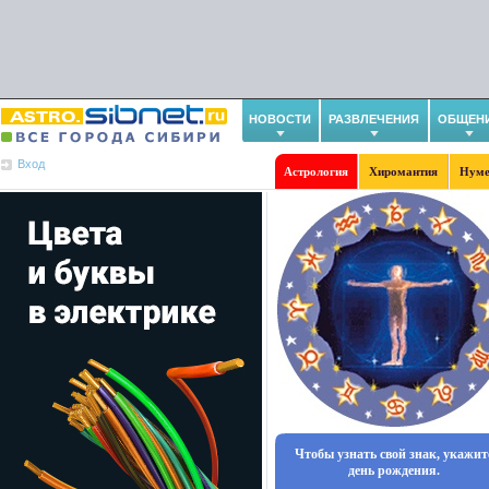
НОВОСТИ
РАЗВЛЕЧЕНИЯ
ОБЩЕН
Вход
Астрология
Хиромантия
Нуме
Чтобы узнать свой знак, укажит
день рождения.