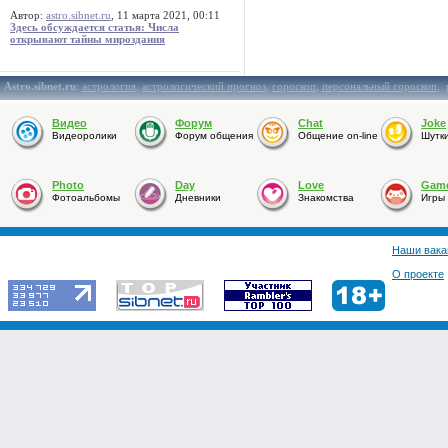
Автор:
astro.sibnet.ru
, 11 марта 2021, 00:11
Здесь обсуждается статья: Числа
открывают тайны мироздания
Astro.sibnet.ru
:
астрология
,
астрологический прогноз
,
гороскоп
,
персональный гороскоп
,
Видео
Форум
Chat
Joke
Видеоролики
Форум общения
Общение on-line
Шутк
Photo
Day
Love
Gam
Фотоальбомы
Дневники
Знакомства
Игры
Наши вака
О проекте