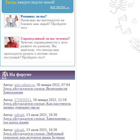
Тесты:
каждую неделю новый!
все тесты →
Ревнивы ли вы?
Насколько вы претендуете на
близких вам людей? Пройдите
тест.
Справедливый ли вы человек?
Чувство справедливости у всех
развито по разному. Вы
замечали, что иногда вам
приходится думать о мотиве своих
поступков? Пройдите тест!
На форуме
Автор:
astro.sibnet.ru
, 30 января 2022, 07:04
Здесь обсуждается статья: Возможности
Хиромантии
Автор:
271033511
, 16 января 2022, 12:18
Здесь обсуждается статья: Как рассчитать
личное денежное число
Автор:
zabzab
, 13 июля 2021, 16:30
Здесь обсуждается статья: Хиромантия —
это карта жизни
Автор:
zabzab
, 13 июля 2021, 16:30
Здесь обсуждается статья: Любовный
гороскоп: как целуются знаки Зодиака