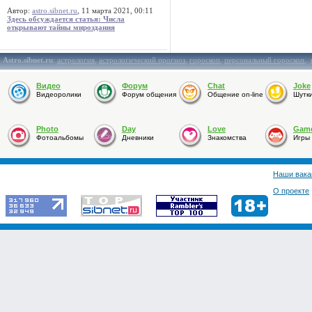
Автор:
astro.sibnet.ru
, 11 марта 2021, 00:11
Здесь обсуждается статья: Числа
открывают тайны мироздания
Astro.sibnet.ru
:
астрология
,
астрологический прогноз
,
гороскоп
,
персональный гороскоп
,
Видео
Форум
Chat
Joke
Видеоролики
Форум общения
Общение on-line
Шутк
Photo
Day
Love
Gam
Фотоальбомы
Дневники
Знакомства
Игры
Наши вака
О проекте