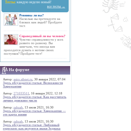
Тесты:
каждую неделю новый!
все тесты →
Ревнивы ли вы?
Насколько вы претендуете на
близких вам людей? Пройдите
тест.
Справедливый ли вы человек?
Чувство справедливости у всех
развито по разному. Вы
замечали, что иногда вам
приходится думать о мотиве своих
поступков? Пройдите тест!
На форуме
Автор:
astro.sibnet.ru
, 30 января 2022, 07:04
Здесь обсуждается статья: Возможности
Хиромантии
Автор:
271033511
, 16 января 2022, 12:18
Здесь обсуждается статья: Как рассчитать
личное денежное число
Автор:
zabzab
, 13 июля 2021, 16:30
Здесь обсуждается статья: Хиромантия —
это карта жизни
Автор:
zabzab
, 13 июля 2021, 16:30
Здесь обсуждается статья: Любовный
гороскоп: как целуются знаки Зодиака