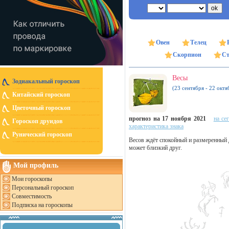
Овен
Телец
Скорпион
Ст
Весы
Зодиакальный гороскоп
(23 сентября - 22 октя
Китайский гороскоп
Цветочный гороскоп
прогноз на 17 ноября 2021
на се
Гороскоп друидов
характеристика знака
Рунический гороскоп
Весов ждёт спокойный и размеренный д
может близкий друг.
Мой профиль
Мои гороскопы
Персональный гороскоп
Совместимость
Подписка на гороскопы