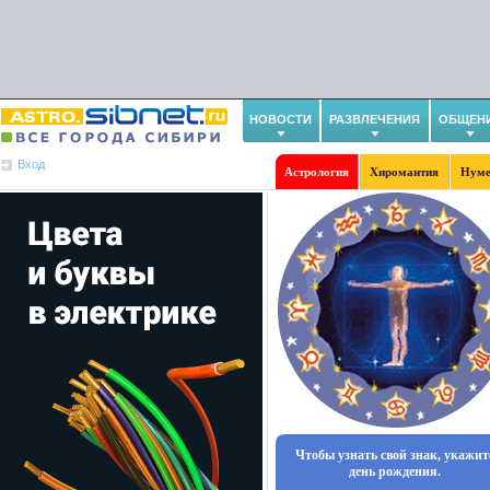
НОВОСТИ
РАЗВЛЕЧЕНИЯ
ОБЩЕН
Вход
Астрология
Хиромантия
Нуме
Чтобы узнать свой знак, укажит
день рождения.