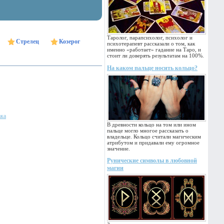
Таролог, парапсихолог, психолог и
Стрелец
Козерог
психотерапевт рассказали о том, как
именно «работает» гадание на Таро, и
стоит ли доверять результатам на 100%.
На каком пальце носить кольцо?
ака
В древности кольцо на том или ином
пальце могло многое рассказать о
владельце. Кольцо считали магическим
атрибутом и придавали ему огромное
значение.
Рунические символы в любовной
магии