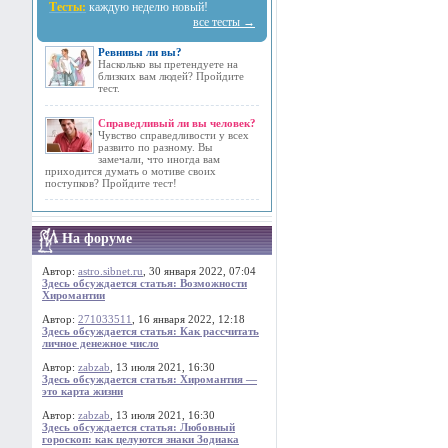
Тесты:
каждую неделю новый!
все тесты →
Ревнивы ли вы?
Насколько вы претендуете на
близких вам людей? Пройдите
тест.
Справедливый ли вы человек?
Чувство справедливости у всех
развито по разному. Вы
замечали, что иногда вам
приходится думать о мотиве своих
поступков? Пройдите тест!
На форуме
Автор:
astro.sibnet.ru
, 30 января 2022, 07:04
Здесь обсуждается статья: Возможности
Хиромантии
Автор:
271033511
, 16 января 2022, 12:18
Здесь обсуждается статья: Как рассчитать
личное денежное число
Автор:
zabzab
, 13 июля 2021, 16:30
Здесь обсуждается статья: Хиромантия —
это карта жизни
Автор:
zabzab
, 13 июля 2021, 16:30
Здесь обсуждается статья: Любовный
гороскоп: как целуются знаки Зодиака