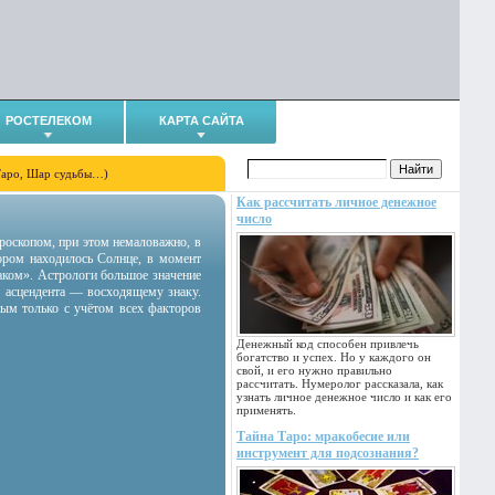
РОСТЕЛЕКОМ
КАРТА САЙТА
Таро, Шар судьбы…)
Как рассчитать личное денежное
число
гороскопом, при этом немаловажно, в
тором находилось Солнце, в момент
аком». Астрологи большое значение
 асцендента — восходящему знаку.
ным только с учётом всех факторов
Денежный код способен привлечь
богатство и успех. Но у каждого он
свой, и его нужно правильно
рассчитать. Нумеролог рассказала, как
узнать личное денежное число и как его
применять.
Тайна Таро: мракобесие или
инструмент для подсознания?