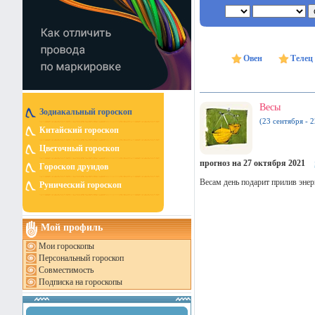
Овен
Телец
Весы
Зодиакальный гороскоп
(23 сентября - 
Китайский гороскоп
Цветочный гороскоп
прогноз на 27 октября 2021
Гороскоп друидов
Весам день подарит прилив энер
Рунический гороскоп
Мой профиль
Мои гороскопы
Персональный гороскоп
Совместимость
Подписка на гороскопы