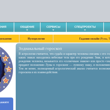
ЕНИЯ
ОБЩЕНИЕ
СЕРВИСЫ
СПЕЦПРОЕКТЫ
романтия
Нумерология
Гадания онлайн
(Руны, 
Зодиакальный гороскоп
В астрологии считается, что судьба и характер человека связаны с его 
каких знаках находились небесные тела при его рождении. Знак, в ко
рождения человека, называется его «солнечным знаком» или просто «зн
придают положению Луны в гороскопе — лунному знаку, и положению
Тем не менее, полноценный астрологический анализ считается возмож
гороскопа и их взаимодействия.
укажите