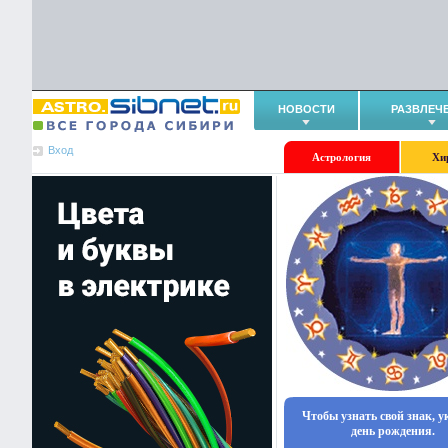
НОВОСТИ
РАЗВЛЕЧ
Вход
Астрология
Хи
Чтобы узнать свой знак, 
день рождения.