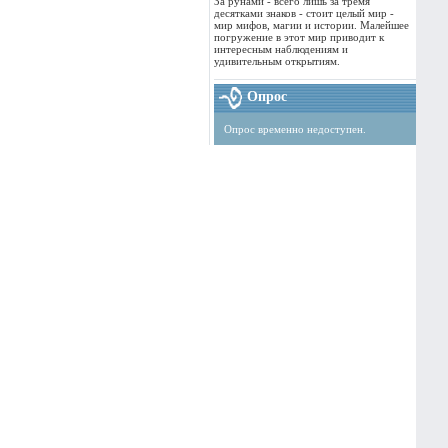
За рунами - всего лишь за тремя
десятками знаков - стоит целый мир -
мир мифов, магии и истории. Малейшее
погружение в этот мир приводит к
интересным наблюдениям и
удивительным открытиям.
Опрос
Опрос временно недоступен.