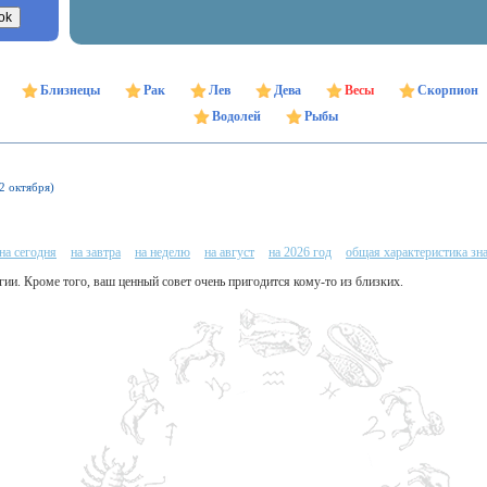
Близнецы
Рак
Лев
Дева
Весы
Скорпион
Водолей
Рыбы
22 октября)
на сегодня
на завтра
на неделю
на август
на 2026 год
общая характеристика зн
гии. Кроме того, ваш ценный совет очень пригодится кому-то из близких.