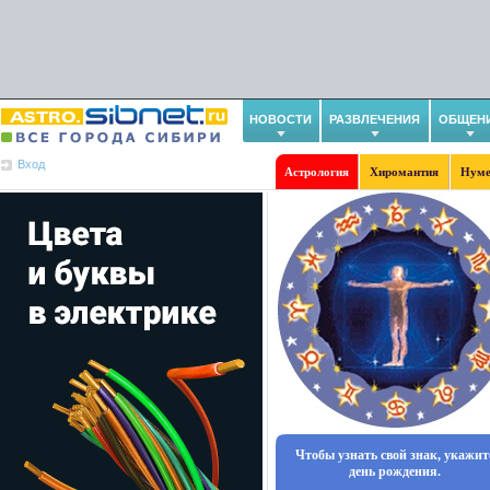
НОВОСТИ
РАЗВЛЕЧЕНИЯ
ОБЩЕН
Вход
Астрология
Хиромантия
Нуме
Чтобы узнать свой знак, укажит
день рождения.