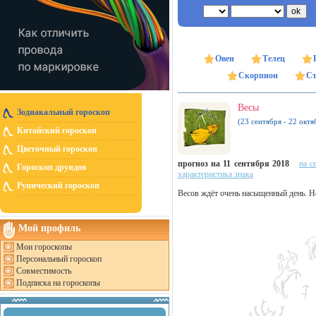
Овен
Телец
Скорпион
Ст
Весы
Зодиакальный гороскоп
(23 сентября - 22 октя
Китайский гороскоп
Цветочный гороскоп
прогноз на 11 сентября 2018
на с
Гороскоп друидов
характеристика знака
Рунический гороскоп
Весов ждёт очень насыщенный день. Не
Мой профиль
Мои гороскопы
Персональный гороскоп
Совместимость
Подписка на гороскопы