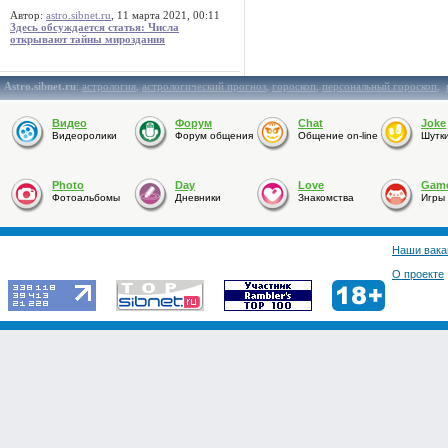
Автор:
astro.sibnet.ru
, 11 марта 2021, 00:11
Здесь обсуждается статья: Числа
открывают тайны мироздания
Astro.sibnet.ru
:
астрология
,
астрологический прогноз
,
гороскоп
,
персональный гороскоп
,
Видео
Форум
Chat
Joke
Видеоролики
Форум общения
Общение on-line
Шутк
Photo
Day
Love
Gam
Фотоальбомы
Дневники
Знакомства
Игры
Наши вака
О проекте