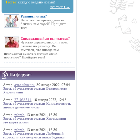
Тесты:
каждую неделю новый!
все тесты →
Ревнивы ли вы?
Насколько вы претендуете на
близких вам людей? Пройдите
тест.
Справедливый ли вы человек?
Чувство справедливости у всех
развито по разному. Вы
замечали, что иногда вам
приходится думать о мотиве своих
поступков? Пройдите тест!
На форуме
Автор:
astro.sibnet.ru
, 30 января 2022, 07:04
Здесь обсуждается статья: Возможности
Хиромантии
Автор:
271033511
, 16 января 2022, 12:18
Здесь обсуждается статья: Как рассчитать
личное денежное число
Автор:
zabzab
, 13 июля 2021, 16:30
Здесь обсуждается статья: Хиромантия —
это карта жизни
Автор:
zabzab
, 13 июля 2021, 16:30
Здесь обсуждается статья: Любовный
гороскоп: как целуются знаки Зодиака