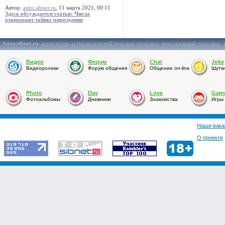
Автор:
astro.sibnet.ru
, 11 марта 2021, 00:11
Здесь обсуждается статья: Числа
открывают тайны мироздания
Astro.sibnet.ru
:
астрология
,
астрологический прогноз
,
гороскоп
,
персональный гороскоп
,
Видео
Форум
Chat
Joke
Видеоролики
Форум общения
Общение on-line
Шутк
Photo
Day
Love
Gam
Фотоальбомы
Дневники
Знакомства
Игры
Наши вака
О проекте