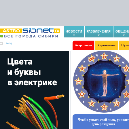
НОВОСТИ
РАЗВЛЕЧЕНИЯ
ОБЩЕН
Вход
Астрология
Хиромантия
Нуме
Чтобы узнать свой знак, укажит
день рождения.