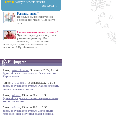
Тесты:
каждую неделю новый!
все тесты →
Ревнивы ли вы?
Насколько вы претендуете на
близких вам людей? Пройдите
тест.
Справедливый ли вы человек?
Чувство справедливости у всех
развито по разному. Вы
замечали, что иногда вам
приходится думать о мотиве своих
поступков? Пройдите тест!
На форуме
Автор:
astro.sibnet.ru
, 30 января 2022, 07:04
Здесь обсуждается статья: Возможности
Хиромантии
Автор:
271033511
, 16 января 2022, 12:18
Здесь обсуждается статья: Как рассчитать
личное денежное число
Автор:
zabzab
, 13 июля 2021, 16:30
Здесь обсуждается статья: Хиромантия —
это карта жизни
Автор:
zabzab
, 13 июля 2021, 16:30
Здесь обсуждается статья: Любовный
гороскоп: как целуются знаки Зодиака