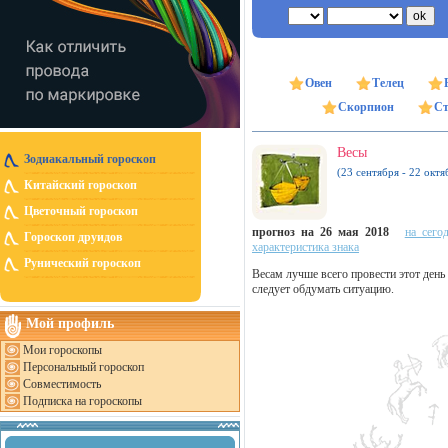
Овен
Телец
Скорпион
Ст
Весы
Зодиакальный гороскоп
(23 сентября - 22 октя
Китайский гороскоп
Цветочный гороскоп
прогноз на 26 мая 2018
на сего
Гороскоп друидов
характеристика знака
Рунический гороскоп
Весам лучше всего провести этот день
следует обдумать ситуацию.
Мой профиль
Мои гороскопы
Персональный гороскоп
Совместимость
Подписка на гороскопы