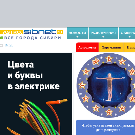
НОВОСТИ
РАЗВЛЕЧЕНИЯ
ОБЩЕН
Вход
Астрология
Хиромантия
Нуме
Чтобы узнать свой знак, укажит
день рождения.