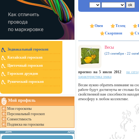
Овен
Телец
Скорпион
Ст
Весы
Зодиакальный гороскоп
(23 сентября - 22 октя
Китайский гороскоп
Цветочный гороскоп
прогноз на 5 июля 2012
на сего
Гороскоп друидов
характеристика знака
Рунический гороскоп
Весам нужно обратить внимание на сос
работе будут достигнуты не столько б
свойственной вам способности находи
атмосферу в любом коллективе.
Мой профиль
Мои гороскопы
Персональный гороскоп
Совместимость
Подписка на гороскопы