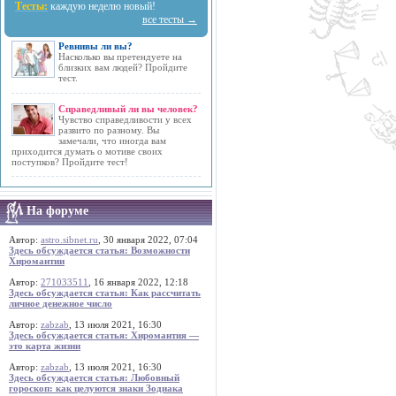
Тесты:
каждую неделю новый!
все тесты →
Ревнивы ли вы?
Насколько вы претендуете на
близких вам людей? Пройдите
тест.
Справедливый ли вы человек?
Чувство справедливости у всех
развито по разному. Вы
замечали, что иногда вам
приходится думать о мотиве своих
поступков? Пройдите тест!
На форуме
Автор:
astro.sibnet.ru
, 30 января 2022, 07:04
Здесь обсуждается статья: Возможности
Хиромантии
Автор:
271033511
, 16 января 2022, 12:18
Здесь обсуждается статья: Как рассчитать
личное денежное число
Автор:
zabzab
, 13 июля 2021, 16:30
Здесь обсуждается статья: Хиромантия —
это карта жизни
Автор:
zabzab
, 13 июля 2021, 16:30
Здесь обсуждается статья: Любовный
гороскоп: как целуются знаки Зодиака