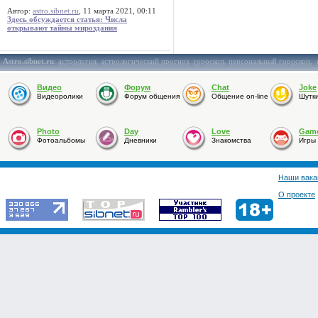
Автор:
astro.sibnet.ru
, 11 марта 2021, 00:11
Здесь обсуждается статья: Числа
открывают тайны мироздания
Astro.sibnet.ru
:
астрология
,
астрологический прогноз
,
гороскоп
,
персональный гороскоп
,
Видео
Форум
Chat
Joke
Видеоролики
Форум общения
Общение on-line
Шутк
Photo
Day
Love
Gam
Фотоальбомы
Дневники
Знакомства
Игры
Наши вака
О проекте