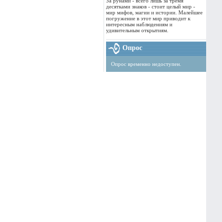
За рунами - всего лишь за тремя
десятками знаков - стоит целый мир -
мир мифов, магии и истории. Малейшее
погружение в этот мир приводит к
интересным наблюдениям и
удивительным открытиям.
Опрос
Опрос временно недоступен.