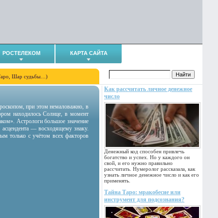
РОСТЕЛЕКОМ
КАРТА САЙТА
Таро, Шар судьбы…)
Как рассчитать личное денежное
число
гороскопом, при этом немаловажно, в
тором находилось Солнце, в момент
аком». Астрологи большое значение
 асцендента — восходящему знаку.
ным только с учётом всех факторов
Денежный код способен привлечь
богатство и успех. Но у каждого он
свой, и его нужно правильно
рассчитать. Нумеролог рассказала, как
узнать личное денежное число и как его
применять.
Тайна Таро: мракобесие или
инструмент для подсознания?