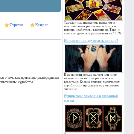
Таролог, парапсихолог, психолог и
Стрелец
Козерог
психотерапевт рассказали о том, как
именно «работает» гадание на Таро, и
стоит ли доверять результатам на 100%.
На каком пальце носить кольцо?
В древности кольцо на том или ином
ся о том, как правильно распорядиться
пальце могло многое рассказать о
испытывать неудобства.
владельце. Кольцо считали магическим
атрибутом и придавали ему огромное
значение.
Рунические символы в любовной
магии