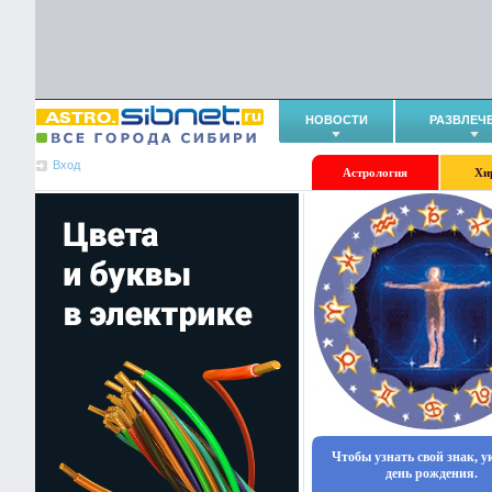
НОВОСТИ
РАЗВЛЕЧ
Вход
Астрология
Хи
Чтобы узнать свой знак, 
день рождения.