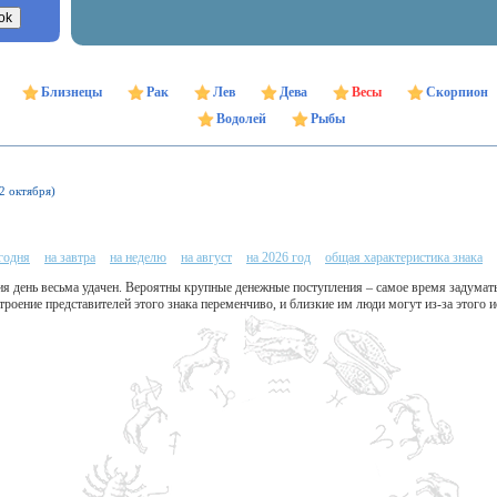
Близнецы
Рак
Лев
Дева
Весы
Скорпион
Водолей
Рыбы
22 октября)
егодня
на завтра
на неделю
на август
на 2026 год
общая характеристика знака
я день весьма удачен. Вероятны крупные денежные поступления – самое время задумать
роение представителей этого знака переменчиво, и близкие им люди могут из-за этого 