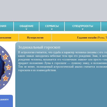
ЕНИЯ
ОБЩЕНИЕ
СЕРВИСЫ
СПЕЦПРОЕКТЫ
романтия
Нумерология
Гадания онлайн
(Руны, 
Зодиакальный гороскоп
В астрологии считается, что судьба и характер человека связаны с его 
каких знаках находились небесные тела при его рождении. Знак, в ко
рождения человека, называется его «солнечным знаком» или просто «зн
придают положению Луны в гороскопе — лунному знаку, и положению
Тем не менее, полноценный астрологический анализ считается возмож
гороскопа и их взаимодействия.
укажите