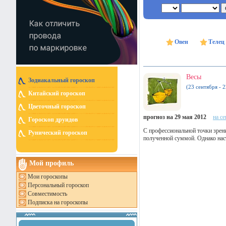
Овен
Телец
Весы
Зодиакальный гороскоп
(23 сентября - 
Китайский гороскоп
Цветочный гороскоп
прогноз на 29 мая 2012
на с
Гороскоп друидов
С профессиональной точки зрени
Рунический гороскоп
полученной суммой. Однако наст
Мой профиль
Мои гороскопы
Персональный гороскоп
Совместимость
Подписка на гороскопы