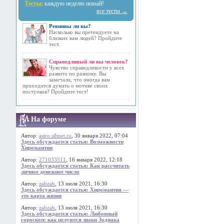
Тесты:
каждую неделю новый!
все тесты →
Ревнивы ли вы?
Насколько вы претендуете на
близких вам людей? Пройдите
тест.
Справедливый ли вы человек?
Чувство справедливости у всех
развито по разному. Вы
замечали, что иногда вам
приходится думать о мотиве своих
поступков? Пройдите тест!
На форуме
Автор:
astro.sibnet.ru
, 30 января 2022, 07:04
Здесь обсуждается статья: Возможности
Хиромантии
Автор:
271033511
, 16 января 2022, 12:18
Здесь обсуждается статья: Как рассчитать
личное денежное число
Автор:
zabzab
, 13 июля 2021, 16:30
Здесь обсуждается статья: Хиромантия —
это карта жизни
Автор:
zabzab
, 13 июля 2021, 16:30
Здесь обсуждается статья: Любовный
гороскоп: как целуются знаки Зодиака