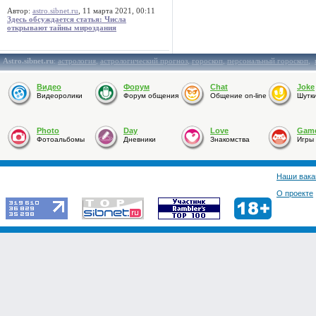
Автор:
astro.sibnet.ru
, 11 марта 2021, 00:11
Здесь обсуждается статья: Числа
открывают тайны мироздания
Astro.sibnet.ru
:
астрология
,
астрологический прогноз
,
гороскоп
,
персональный гороскоп
,
Видео
Форум
Chat
Joke
Видеоролики
Форум общения
Общение on-line
Шутк
Photo
Day
Love
Gam
Фотоальбомы
Дневники
Знакомства
Игры
Наши вака
О проекте