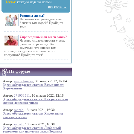
Тесты:
каждую неделю новый!
все тесты →
Ревнивы ли вы?
Насколько вы претендуете на
близких вам людей? Пройдите
тест.
Справедливый ли вы человек?
Чувство справедливости у всех
развито по разному. Вы
замечали, что иногда вам
приходится думать о мотиве своих
поступков? Пройдите тест!
На форуме
Автор:
astro.sibnet.ru
, 30 января 2022, 07:04
Здесь обсуждается статья: Возможности
Хиромантии
Автор:
271033511
, 16 января 2022, 12:18
Здесь обсуждается статья: Как рассчитать
личное денежное число
Автор:
zabzab
, 13 июля 2021, 16:30
Здесь обсуждается статья: Хиромантия —
это карта жизни
Автор:
zabzab
, 13 июля 2021, 16:30
Здесь обсуждается статья: Любовный
гороскоп: как целуются знаки Зодиака