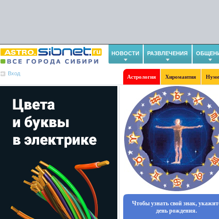
НОВОСТИ
РАЗВЛЕЧЕНИЯ
ОБЩЕН
Вход
Астрология
Хиромантия
Нуме
Чтобы узнать свой знак, укажит
день рождения.