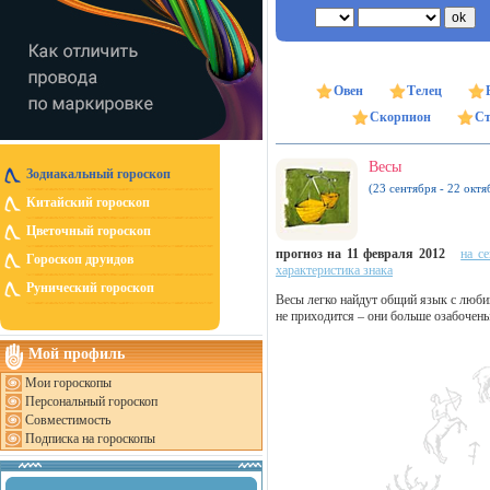
Овен
Телец
Скорпион
Ст
Весы
Зодиакальный гороскоп
(23 сентября - 22 октя
Китайский гороскоп
Цветочный гороскоп
прогноз на 11 февраля 2012
на с
Гороскоп друидов
характеристика знака
Рунический гороскоп
Весы легко найдут общий язык с люби
не приходится – они больше озабочен
Мой профиль
Мои гороскопы
Персональный гороскоп
Совместимость
Подписка на гороскопы