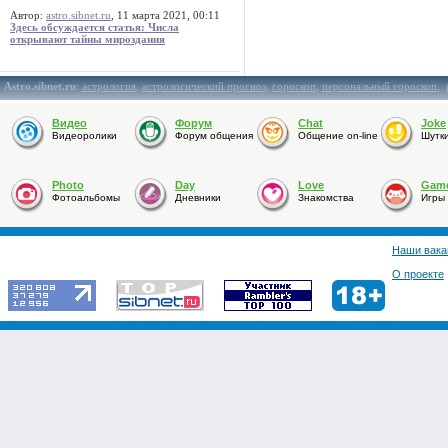
Автор:
astro.sibnet.ru
, 11 марта 2021, 00:11
Здесь обсуждается статья: Числа
открывают тайны мироздания
Astro.sibnet.ru
:
астрология
,
астрологический прогноз
,
гороскоп
,
персональный гороскоп
,
Видео
Форум
Chat
Joke
Видеоролики
Форум общения
Общение on-line
Шутк
Photo
Day
Love
Gam
Фотоальбомы
Дневники
Знакомства
Игры
Наши вака
О проекте