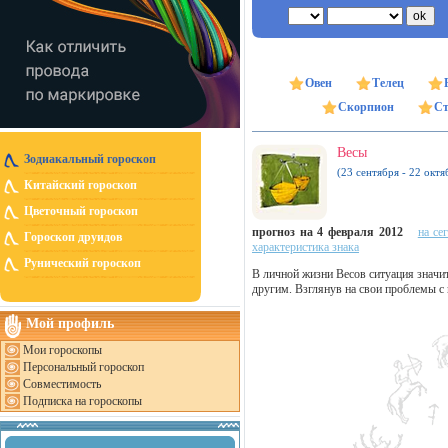
Овен
Телец
Скорпион
Ст
Весы
Зодиакальный гороскоп
(23 сентября - 22 октя
Китайский гороскоп
Цветочный гороскоп
прогноз на 4 февраля 2012
на се
Гороскоп друидов
характеристика знака
Рунический гороскоп
В личной жизни Весов ситуация значит
другим. Взглянув на свои проблемы с 
Мой профиль
Мои гороскопы
Персональный гороскоп
Совместимость
Подписка на гороскопы