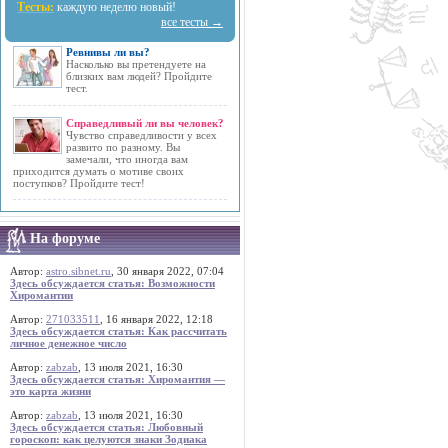
Тесты:
каждую неделю новый!
все тесты →
Ревнивы ли вы?
Насколько вы претендуете на
близких вам людей? Пройдите
тест.
Справедливый ли вы человек?
Чувство справедливости у всех
развито по разному. Вы
замечали, что иногда вам
приходится думать о мотиве своих
поступков? Пройдите тест!
На форуме
Автор:
astro.sibnet.ru
, 30 января 2022, 07:04
Здесь обсуждается статья: Возможности
Хиромантии
Автор:
271033511
, 16 января 2022, 12:18
Здесь обсуждается статья: Как рассчитать
личное денежное число
Автор:
zabzab
, 13 июля 2021, 16:30
Здесь обсуждается статья: Хиромантия —
это карта жизни
Автор:
zabzab
, 13 июля 2021, 16:30
Здесь обсуждается статья: Любовный
гороскоп: как целуются знаки Зодиака