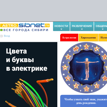
НОВОСТИ
РАЗВЛЕЧЕНИЯ
ОБЩЕН
Вход
Астрология
Хиромантия
Нуме
Чтобы узнать свой знак, укажит
день рождения.