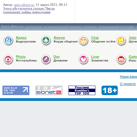
Автор:
astro.sibnet.ru
, 11 марта 2021, 00:11
Здесь обсуждается статья: Числа
открывают тайны мироздания
Astro.sibnet.ru
:
астрология
,
астрологический прогноз
,
гороскоп
,
персональный гороскоп
,
Видео
Форум
Chat
Joke
Видеоролики
Форум общения
Общение on-line
Шутк
Photo
Day
Love
Gam
Фотоальбомы
Дневники
Знакомства
Игры
Наши вака
О проекте