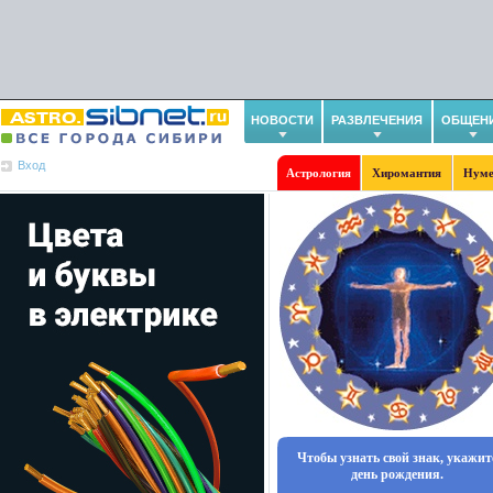
НОВОСТИ
РАЗВЛЕЧЕНИЯ
ОБЩЕН
Вход
Астрология
Хиромантия
Нуме
Чтобы узнать свой знак, укажит
день рождения.