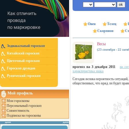
Овен
Телец
Скорпион
Ст
Весы
Зодиакальный гороскоп
(23 сентября - 22 октя
Китайский гороскоп
Цветочный гороскоп
прогноз на 3 декабря 2011
на се
Гороскоп друидов
характеристика знака
Рунический гороскоп
Сегодня велика вероятность ситуаций
общественных, что вряд ли будет пр
Мой профиль
Мои гороскопы
Персональный гороскоп
Совместимость
Подписка на гороскопы