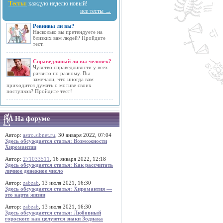
Тесты:
каждую неделю новый!
все тесты →
Ревнивы ли вы?
Насколько вы претендуете на
близких вам людей? Пройдите
тест.
Справедливый ли вы человек?
Чувство справедливости у всех
развито по разному. Вы
замечали, что иногда вам
приходится думать о мотиве своих
поступков? Пройдите тест!
На форуме
Автор:
astro.sibnet.ru
, 30 января 2022, 07:04
Здесь обсуждается статья: Возможности
Хиромантии
Автор:
271033511
, 16 января 2022, 12:18
Здесь обсуждается статья: Как рассчитать
личное денежное число
Автор:
zabzab
, 13 июля 2021, 16:30
Здесь обсуждается статья: Хиромантия —
это карта жизни
Автор:
zabzab
, 13 июля 2021, 16:30
Здесь обсуждается статья: Любовный
гороскоп: как целуются знаки Зодиака