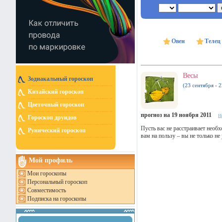
Овен
Телец
Весы
Зодиакальный гороскоп
(23 сентября - 
Китайский гороскоп
Цветочный гороскоп
прогноз на 19 ноября 2011
н
Гороскоп друидов
Пусть вас не расстраивает необ
Рунический гороскоп
вам на пользу – вы не только не
Мой профиль
Мои гороскопы
Персональный гороскоп
Совместимость
Подписка на гороскопы