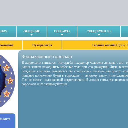
ЕНИЯ
ОБЩЕНИЕ
СЕРВИСЫ
СПЕЦПРОЕКТЫ
романтия
Нумерология
Гадания онлайн
(Руны, 
Зодиакальный гороскоп
В астрологии считается, что судьба и характер человека связаны с его 
каких знаках находились небесные тела при его рождении. Знак, в ко
рождения человека, называется его «солнечным знаком» или просто «зн
придают положению Луны в гороскопе — лунному знаку, и положению
Тем не менее, полноценный астрологический анализ считается возмож
гороскопа и их взаимодействия.
укажите