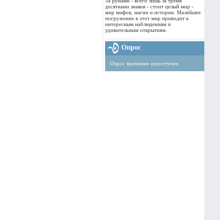
За рунами - всего лишь за тремя
десятками знаков - стоит целый мир -
мир мифов, магии и истории. Малейшее
погружение в этот мир приводит к
интересным наблюдениям и
удивительным открытиям.
Опрос
Опрос временно недоступен.