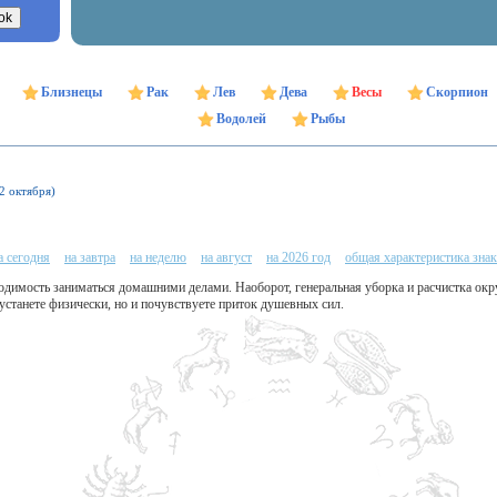
Близнецы
Рак
Лев
Дева
Весы
Скорпион
Водолей
Рыбы
22 октября)
а сегодня
на завтра
на неделю
на август
на 2026 год
общая характеристика знак
ходимость заниматься домашними делами. Наоборот, генеральная уборка и расчистка ок
 устанете физически, но и почувствуете приток душевных сил.