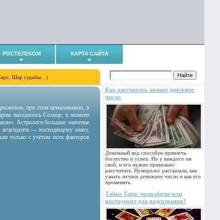
РОСТЕЛЕКОМ
КАРТА САЙТА
Таро, Шар судьбы…)
Как рассчитать личное денежное
число
гороскопом, при этом немаловажно, в
тором находилось Солнце, в момент
аком». Астрологи большое значение
 асцендента — восходящему знаку.
ным только с учётом всех факторов
Денежный код способен привлечь
богатство и успех. Но у каждого он
свой, и его нужно правильно
рассчитать. Нумеролог рассказала, как
узнать личное денежное число и как его
применять.
Тайна Таро: мракобесие или
инструмент для подсознания?