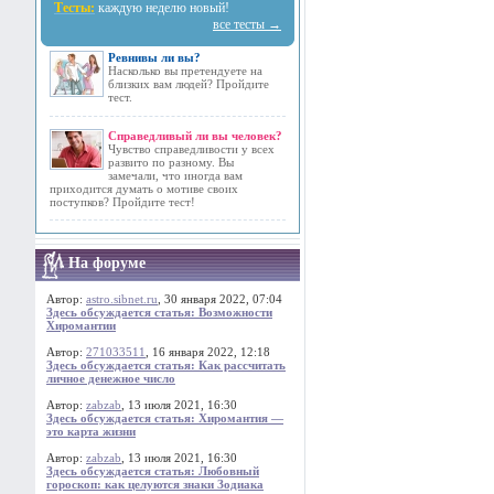
Тесты:
каждую неделю новый!
все тесты →
Ревнивы ли вы?
Насколько вы претендуете на
близких вам людей? Пройдите
тест.
Справедливый ли вы человек?
Чувство справедливости у всех
развито по разному. Вы
замечали, что иногда вам
приходится думать о мотиве своих
поступков? Пройдите тест!
На форуме
Автор:
astro.sibnet.ru
, 30 января 2022, 07:04
Здесь обсуждается статья: Возможности
Хиромантии
Автор:
271033511
, 16 января 2022, 12:18
Здесь обсуждается статья: Как рассчитать
личное денежное число
Автор:
zabzab
, 13 июля 2021, 16:30
Здесь обсуждается статья: Хиромантия —
это карта жизни
Автор:
zabzab
, 13 июля 2021, 16:30
Здесь обсуждается статья: Любовный
гороскоп: как целуются знаки Зодиака