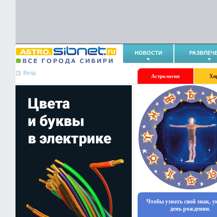
НОВОСТИ
РАЗВЛЕЧ
Вход
Астрология
Хи
Чтобы узнать свой знак, 
день рождения.