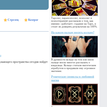
Таролог, парапсихолог, психолог и
Стрелец
Козерог
психотерапевт рассказали о том, как
именно «работает» гадание на Таро, и
стоит ли доверять результатам на 100%.
На каком пальце носить кольцо?
а
В древности кольцо на том или ином
ружающего пространства сегодня пойдет
пальце могло многое рассказать о
владельце. Кольцо считали магическим
атрибутом и придавали ему огромное
значение.
Рунические символы в любовной
магии