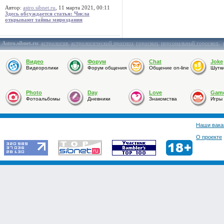
Автор:
astro.sibnet.ru
, 11 марта 2021, 00:11
Здесь обсуждается статья: Числа
открывают тайны мироздания
Astro.sibnet.ru
:
астрология
,
астрологический прогноз
,
гороскоп
,
персональный гороскоп
,
Видео
Форум
Chat
Joke
Видеоролики
Форум общения
Общение on-line
Шутк
Photo
Day
Love
Gam
Фотоальбомы
Дневники
Знакомства
Игры
Наши вака
О проекте