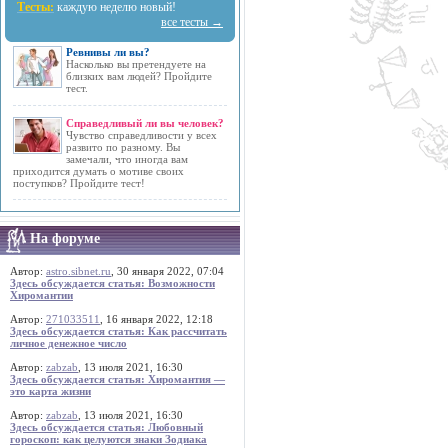
Тесты:
каждую неделю новый!
все тесты →
Ревнивы ли вы?
Насколько вы претендуете на
близких вам людей? Пройдите
тест.
Справедливый ли вы человек?
Чувство справедливости у всех
развито по разному. Вы
замечали, что иногда вам
приходится думать о мотиве своих
поступков? Пройдите тест!
На форуме
Автор:
astro.sibnet.ru
, 30 января 2022, 07:04
Здесь обсуждается статья: Возможности
Хиромантии
Автор:
271033511
, 16 января 2022, 12:18
Здесь обсуждается статья: Как рассчитать
личное денежное число
Автор:
zabzab
, 13 июля 2021, 16:30
Здесь обсуждается статья: Хиромантия —
это карта жизни
Автор:
zabzab
, 13 июля 2021, 16:30
Здесь обсуждается статья: Любовный
гороскоп: как целуются знаки Зодиака