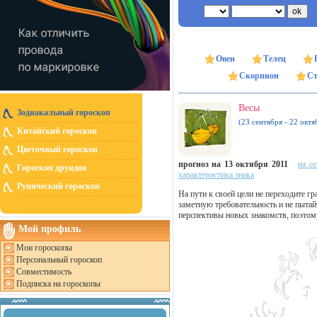
Овен
Телец
Скорпион
Ст
Весы
Зодиакальный гороскоп
(23 сентября - 22 октя
Китайский гороскоп
Цветочный гороскоп
прогноз на 13 октября 2011
на с
Гороскоп друидов
характеристика знака
Рунический гороскоп
На пути к своей цели не переходите 
заметную требовательность и не пытай
перспективы новых знакомств, поэтом
Мой профиль
Мои гороскопы
Персональный гороскоп
Совместимость
Подписка на гороскопы