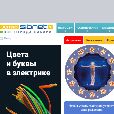
НОВОСТИ
РАЗВЛЕЧЕНИЯ
ОБЩЕН
Вход
Астрология
Хиромантия
Нуме
Чтобы узнать свой знак, укажит
день рождения.