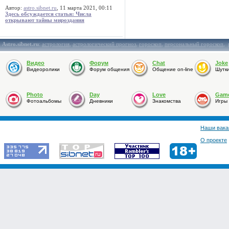
Автор:
astro.sibnet.ru
, 11 марта 2021, 00:11
Здесь обсуждается статья: Числа
открывают тайны мироздания
Astro.sibnet.ru
:
астрология
,
астрологический прогноз
,
гороскоп
,
персональный гороскоп
,
Видео
Форум
Chat
Joke
Видеоролики
Форум общения
Общение on-line
Шутк
Photo
Day
Love
Gam
Фотоальбомы
Дневники
Знакомства
Игры
Наши вака
О проекте