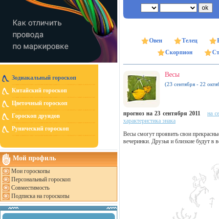
Овен
Телец
Скорпион
Ст
Весы
Зодиакальный гороскоп
(23 сентября - 22 октя
Китайский гороскоп
Цветочный гороскоп
прогноз на 23 сентября 2011
на с
Гороскоп друидов
характеристика знака
Рунический гороскоп
Весы смогут проявить свои прекрасные
вечеринки. Друзья и близкие будут в в
Мой профиль
Мои гороскопы
Персональный гороскоп
Совместимость
Подписка на гороскопы