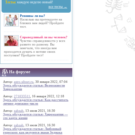
Тесты:
каждую неделю новый!
все тесты →
Ревнивы ли вы?
Насколько вы претендуете на
близких вам людей? Пройдите
тест.
Справедливый ли вы человек?
Чувство справедливости у всех
развито по разному. Вы
замечали, что иногда вам
приходится думать о мотиве своих
поступков? Пройдите тест!
На форуме
Автор:
astro.sibnet.ru
, 30 января 2022, 07:04
Здесь обсуждается статья: Возможности
Хиромантии
Автор:
271033511
, 16 января 2022, 12:18
Здесь обсуждается статья: Как рассчитать
личное денежное число
Автор:
zabzab
, 13 июля 2021, 16:30
Здесь обсуждается статья: Хиромантия —
это карта жизни
Автор:
zabzab
, 13 июля 2021, 16:30
Здесь обсуждается статья: Любовный
гороскоп: как целуются знаки Зодиака