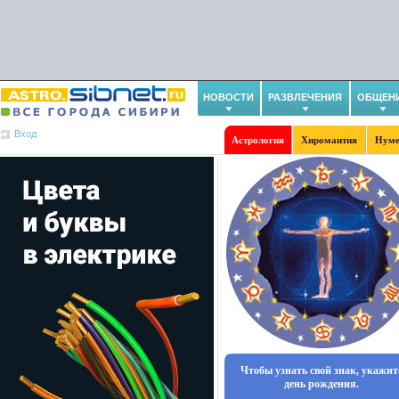
НОВОСТИ
РАЗВЛЕЧЕНИЯ
ОБЩЕН
Вход
Астрология
Хиромантия
Нуме
Чтобы узнать свой знак, укажит
день рождения.