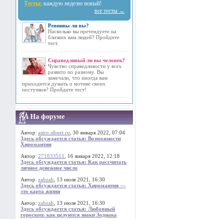
Тесты:
каждую неделю новый!
все тесты →
Ревнивы ли вы?
Насколько вы претендуете на
близких вам людей? Пройдите
тест.
Справедливый ли вы человек?
Чувство справедливости у всех
развито по разному. Вы
замечали, что иногда вам
приходится думать о мотиве своих
поступков? Пройдите тест!
На форуме
Автор:
astro.sibnet.ru
, 30 января 2022, 07:04
Здесь обсуждается статья: Возможности
Хиромантии
Автор:
271033511
, 16 января 2022, 12:18
Здесь обсуждается статья: Как рассчитать
личное денежное число
Автор:
zabzab
, 13 июля 2021, 16:30
Здесь обсуждается статья: Хиромантия —
это карта жизни
Автор:
zabzab
, 13 июля 2021, 16:30
Здесь обсуждается статья: Любовный
гороскоп: как целуются знаки Зодиака