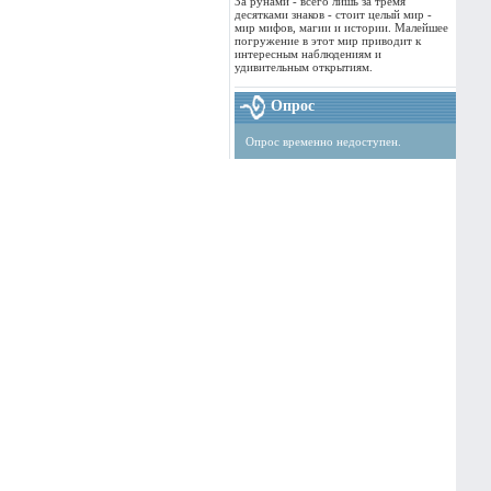
За рунами - всего лишь за тремя
десятками знаков - стоит целый мир -
мир мифов, магии и истории. Малейшее
погружение в этот мир приводит к
интересным наблюдениям и
удивительным открытиям.
Опрос
Опрос временно недоступен.