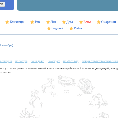
Близнецы
Рак
Лев
Дева
Весы
Скорпион
Водолей
Рыбы
22 октября)
а сегодня
на завтра
на неделю
на август
на 2026 год
общая характеристика знак
омогут Весам решить многие житейские и личные проблемы. Сегодня подходящий день дл
ть позже.