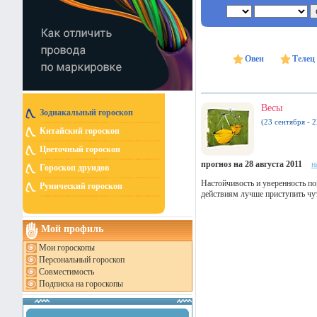
Овен
Телец
Весы
Зодиакальный гороскоп
(23 сентября - 
Китайский гороскоп
Цветочный гороскоп
прогноз на 28 августа 2011
н
Гороскоп друидов
Настойчивость и уверенность п
Рунический гороскоп
действиям лучше приступить чу
Мой профиль
Мои гороскопы
Персональный гороскоп
Совместимость
Подписка на гороскопы