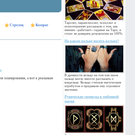
Таролог, парапсихолог, психолог и
Стрелец
Козерог
психотерапевт рассказали о том, как
именно «работает» гадание на Таро, и
стоит ли доверять результатам на 100%.
На каком пальце носить кольцо?
а
В древности кольцо на том или ином
я планирования, а вот к реальным
пальце могло многое рассказать о
владельце. Кольцо считали магическим
атрибутом и придавали ему огромное
значение.
Рунические символы в любовной
магии