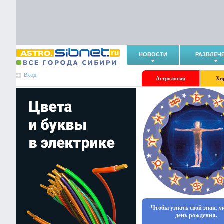
НОВОСТИ
РАЗВЛЕЧ
Вход
Астрология
Хи
Чтобы узнать свой знак, 
день рождения.