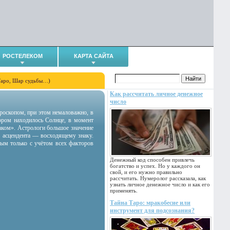
РОСТЕЛЕКОМ
КАРТА САЙТА
Таро, Шар судьбы…)
Как рассчитать личное денежное
число
гороскопом, при этом немаловажно, в
тором находилось Солнце, в момент
аком». Астрологи большое значение
 асцендента — восходящему знаку.
ным только с учётом всех факторов
Денежный код способен привлечь
богатство и успех. Но у каждого он
свой, и его нужно правильно
рассчитать. Нумеролог рассказала, как
узнать личное денежное число и как его
применять.
Тайна Таро: мракобесие или
инструмент для подсознания?