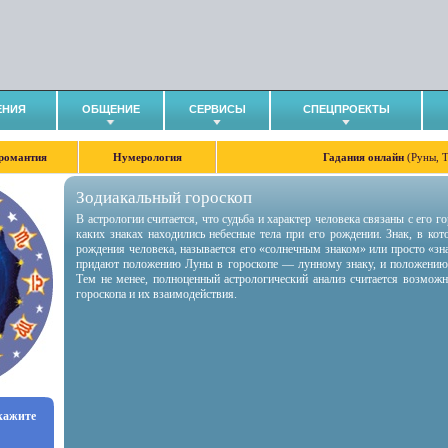
ЕНИЯ
ОБЩЕНИЕ
СЕРВИСЫ
СПЕЦПРОЕКТЫ
романтия
Нумерология
Гадания онлайн
(Руны, 
Зодиакальный гороскоп
В астрологии считается, что судьба и характер человека связаны с его 
каких знаках находились небесные тела при его рождении. Знак, в ко
рождения человека, называется его «солнечным знаком» или просто «зн
придают положению Луны в гороскопе — лунному знаку, и положению
Тем не менее, полноценный астрологический анализ считается возмож
гороскопа и их взаимодействия.
укажите