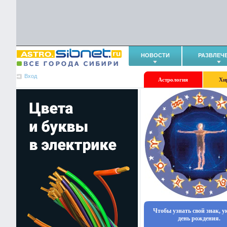
НОВОСТИ
РАЗВЛЕЧ
Вход
Астрология
Хи
Чтобы узнать свой знак, 
день рождения.