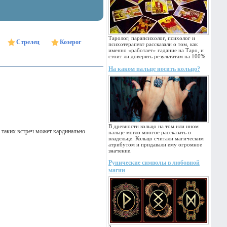
Таролог, парапсихолог, психолог и
Стрелец
Козерог
психотерапевт рассказали о том, как
именно «работает» гадание на Таро, и
стоит ли доверять результатам на 100%.
На каком пальце носить кольцо?
В древности кольцо на том или ином
з таких встреч может кардинально
пальце могло многое рассказать о
владельце. Кольцо считали магическим
атрибутом и придавали ему огромное
значение.
Рунические символы в любовной
магии