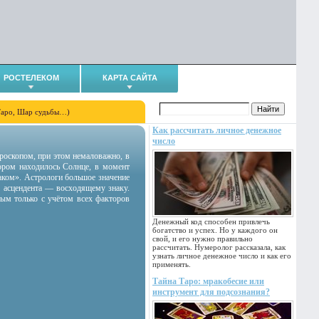
РОСТЕЛЕКОМ
КАРТА САЙТА
Таро, Шар судьбы…)
Как рассчитать личное денежное
число
гороскопом, при этом немаловажно, в
тором находилось Солнце, в момент
аком». Астрологи большое значение
 асцендента — восходящему знаку.
ным только с учётом всех факторов
Денежный код способен привлечь
богатство и успех. Но у каждого он
свой, и его нужно правильно
рассчитать. Нумеролог рассказала, как
узнать личное денежное число и как его
применять.
Тайна Таро: мракобесие или
инструмент для подсознания?