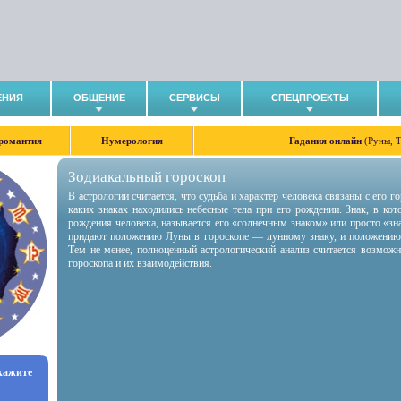
ЕНИЯ
ОБЩЕНИЕ
СЕРВИСЫ
СПЕЦПРОЕКТЫ
романтия
Нумерология
Гадания онлайн
(Руны, 
Зодиакальный гороскоп
В астрологии считается, что судьба и характер человека связаны с его 
каких знаках находились небесные тела при его рождении. Знак, в ко
рождения человека, называется его «солнечным знаком» или просто «зн
придают положению Луны в гороскопе — лунному знаку, и положению
Тем не менее, полноценный астрологический анализ считается возмож
гороскопа и их взаимодействия.
укажите