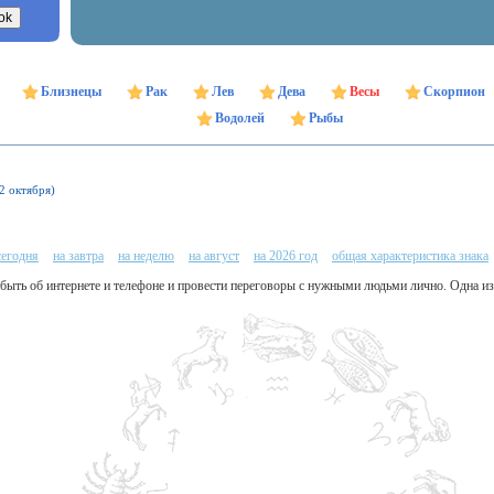
Близнецы
Рак
Лев
Дева
Весы
Скорпион
Водолей
Рыбы
22 октября)
сегодня
на завтра
на неделю
на август
на 2026 год
общая характеристика знака
абыть об интернете и телефоне и провести переговоры с нужными людьми лично. Одна и