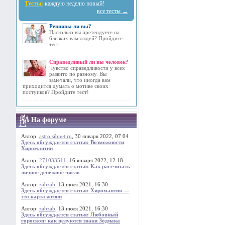
Тесты:
каждую неделю новый!
все тесты →
Ревнивы ли вы?
Насколько вы претендуете на
близких вам людей? Пройдите
тест.
Справедливый ли вы человек?
Чувство справедливости у всех
развито по разному. Вы
замечали, что иногда вам
приходится думать о мотиве своих
поступков? Пройдите тест!
На форуме
Автор:
astro.sibnet.ru
, 30 января 2022, 07:04
Здесь обсуждается статья: Возможности
Хиромантии
Автор:
271033511
, 16 января 2022, 12:18
Здесь обсуждается статья: Как рассчитать
личное денежное число
Автор:
zabzab
, 13 июля 2021, 16:30
Здесь обсуждается статья: Хиромантия —
это карта жизни
Автор:
zabzab
, 13 июля 2021, 16:30
Здесь обсуждается статья: Любовный
гороскоп: как целуются знаки Зодиака