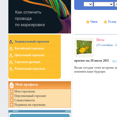
Овен
Телец
Весы
Зодиакальный гороскоп
(23 сентября - 
Китайский гороскоп
Цветочный гороскоп
прогноз на 20 июля 2011
на 
Гороскоп друидов
Весам сегодня стоит на время з
Рунический гороскоп
изменить ваше будущее.
Мой профиль
Мои гороскопы
Персональный гороскоп
Совместимость
Подписка на гороскопы