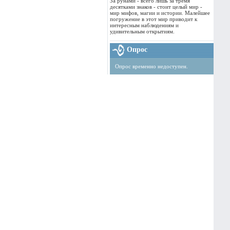
За рунами - всего лишь за тремя
десятками знаков - стоит целый мир -
мир мифов, магии и истории. Малейшее
погружение в этот мир приводит к
интересным наблюдениям и
удивительным открытиям.
Опрос
Опрос временно недоступен.