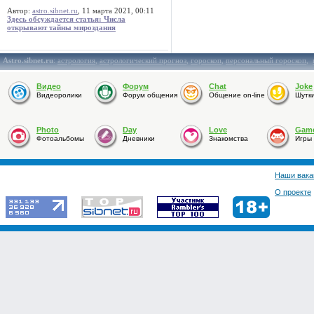
Автор:
astro.sibnet.ru
, 11 марта 2021, 00:11
Здесь обсуждается статья: Числа
открывают тайны мироздания
Astro.sibnet.ru
:
астрология
,
астрологический прогноз
,
гороскоп
,
персональный гороскоп
,
Видео
Форум
Chat
Joke
Видеоролики
Форум общения
Общение on-line
Шутк
Photo
Day
Love
Gam
Фотоальбомы
Дневники
Знакомства
Игры
Наши вака
О проекте