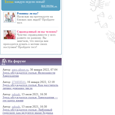
Тесты:
каждую неделю новый!
все тесты →
Ревнивы ли вы?
Насколько вы претендуете на
близких вам людей? Пройдите
тест.
Справедливый ли вы человек?
Чувство справедливости у всех
развито по разному. Вы
замечали, что иногда вам
приходится думать о мотиве своих
поступков? Пройдите тест!
На форуме
Автор:
astro.sibnet.ru
, 30 января 2022, 07:04
Здесь обсуждается статья: Возможности
Хиромантии
Автор:
271033511
, 16 января 2022, 12:18
Здесь обсуждается статья: Как рассчитать
личное денежное число
Автор:
zabzab
, 13 июля 2021, 16:30
Здесь обсуждается статья: Хиромантия —
это карта жизни
Автор:
zabzab
, 13 июля 2021, 16:30
Здесь обсуждается статья: Любовный
гороскоп: как целуются знаки Зодиака