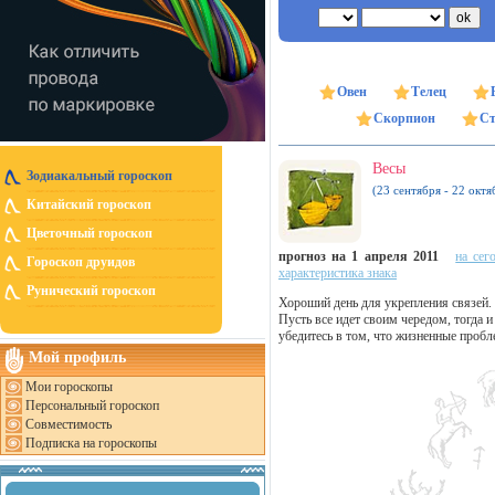
Овен
Телец
Скорпион
Ст
Весы
Зодиакальный гороскоп
(23 сентября - 22 октя
Китайский гороскоп
Цветочный гороскоп
прогноз на 1 апреля 2011
на сег
Гороскоп друидов
характеристика знака
Рунический гороскоп
Хороший день для укрепления связей. 
Пусть все идет своим чередом, тогда 
убедитесь в том, что жизненные пробле
Мой профиль
Мои гороскопы
Персональный гороскоп
Совместимость
Подписка на гороскопы