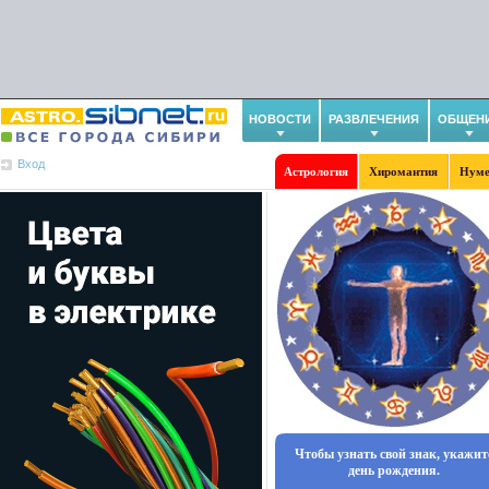
НОВОСТИ
РАЗВЛЕЧЕНИЯ
ОБЩЕН
Вход
Астрология
Хиромантия
Нуме
Чтобы узнать свой знак, укажит
день рождения.