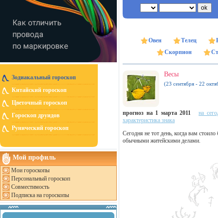
Овен
Телец
Скорпион
Ст
Весы
Зодиакальный гороскоп
(23 сентября - 22 октя
Китайский гороскоп
Цветочный гороскоп
прогноз на 1 марта 2011
на сего
Гороскоп друидов
характеристика знака
Рунический гороскоп
Сегодня не тот день, когда вам стоило
обычными житейскими делами.
Мой профиль
Мои гороскопы
Персональный гороскоп
Совместимость
Подписка на гороскопы