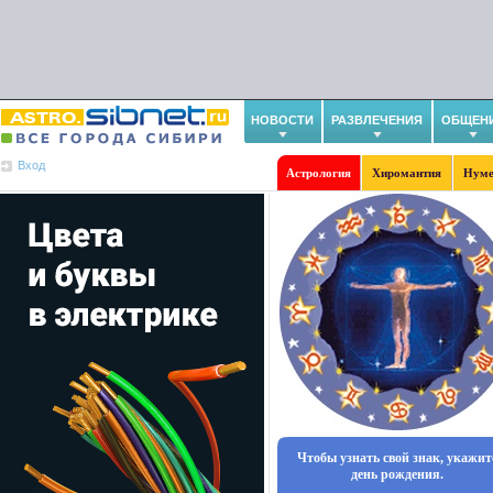
НОВОСТИ
РАЗВЛЕЧЕНИЯ
ОБЩЕН
Вход
Астрология
Хиромантия
Нуме
Чтобы узнать свой знак, укажит
день рождения.