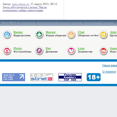
Автор:
astro.sibnet.ru
, 11 марта 2021, 00:11
Здесь обсуждается статья: Числа
открывают тайны мироздания
Astro.sibnet.ru
:
астрология
,
астрологический прогноз
,
гороскоп
,
персональный гороскоп
,
Видео
Форум
Chat
Joke
Видеоролики
Форум общения
Общение on-line
Шутк
Photo
Day
Love
Gam
Фотоальбомы
Дневники
Знакомства
Игры
Наши вака
О проекте