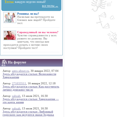
Тесты:
каждую неделю новый!
все тесты →
Ревнивы ли вы?
Насколько вы претендуете на
близких вам людей? Пройдите
тест.
Справедливый ли вы человек?
Чувство справедливости у всех
развито по разному. Вы
замечали, что иногда вам
приходится думать о мотиве своих
поступков? Пройдите тест!
На форуме
Автор:
astro.sibnet.ru
, 30 января 2022, 07:04
Здесь обсуждается статья: Возможности
Хиромантии
Автор:
271033511
, 16 января 2022, 12:18
Здесь обсуждается статья: Как рассчитать
личное денежное число
Автор:
zabzab
, 13 июля 2021, 16:30
Здесь обсуждается статья: Хиромантия —
это карта жизни
Автор:
zabzab
, 13 июля 2021, 16:30
Здесь обсуждается статья: Любовный
гороскоп: как целуются знаки Зодиака