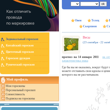
Овен
Телец
Скорпион
Ст
Весы
Зодиакальный гороскоп
(23 сентября - 22 октя
Китайский гороскоп
Цветочный гороскоп
прогноз на 14 января 2011
на се
Гороскоп друидов
характеристика знака
Рунический гороскоп
Где бы вы не оказались, вокруг буду
можете отстаивать свои идеалы и ценно
которого вы не рассчитывали.
Мой профиль
Мои гороскопы
Персональный гороскоп
Совместимость
Подписка на гороскопы