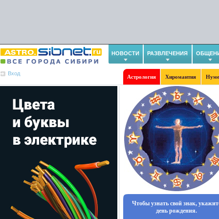
НОВОСТИ
РАЗВЛЕЧЕНИЯ
ОБЩЕН
Вход
Астрология
Хиромантия
Нуме
Чтобы узнать свой знак, укажит
день рождения.