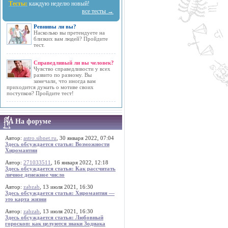
Тесты:
каждую неделю новый!
все тесты →
Ревнивы ли вы?
Насколько вы претендуете на
близких вам людей? Пройдите
тест.
Справедливый ли вы человек?
Чувство справедливости у всех
развито по разному. Вы
замечали, что иногда вам
приходится думать о мотиве своих
поступков? Пройдите тест!
На форуме
Автор:
astro.sibnet.ru
, 30 января 2022, 07:04
Здесь обсуждается статья: Возможности
Хиромантии
Автор:
271033511
, 16 января 2022, 12:18
Здесь обсуждается статья: Как рассчитать
личное денежное число
Автор:
zabzab
, 13 июля 2021, 16:30
Здесь обсуждается статья: Хиромантия —
это карта жизни
Автор:
zabzab
, 13 июля 2021, 16:30
Здесь обсуждается статья: Любовный
гороскоп: как целуются знаки Зодиака