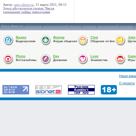
Автор:
astro.sibnet.ru
, 11 марта 2021, 00:11
Здесь обсуждается статья: Числа
открывают тайны мироздания
Astro.sibnet.ru
:
астрология
,
астрологический прогноз
,
гороскоп
,
персональный гороскоп
,
Видео
Форум
Chat
Joke
Видеоролики
Форум общения
Общение on-line
Шутк
Photo
Day
Love
Gam
Фотоальбомы
Дневники
Знакомства
Игры
Наши вака
О проекте