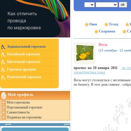
Овен
Телец
Скорпион
Ст
Весы
Зодиакальный гороскоп
(23 сентября - 22 октя
Китайский гороскоп
Цветочный гороскоп
прогноз на 10 января 2011
на се
Гороскоп друидов
характеристика знака
Рунический гороскоп
Весы могут столкнуться с негативным 
по бизнесу. В этот день главное - собр
Мой профиль
Мои гороскопы
Персональный гороскоп
Совместимость
Подписка на гороскопы