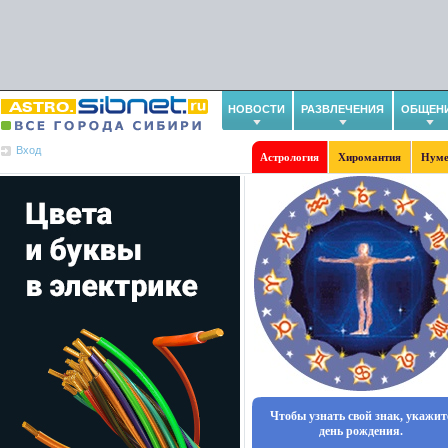
НОВОСТИ
РАЗВЛЕЧЕНИЯ
ОБЩЕН
Вход
Астрология
Хиромантия
Нуме
Чтобы узнать свой знак, укажит
день рождения.