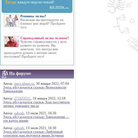
Тесты:
каждую неделю новый!
все тесты →
Ревнивы ли вы?
Насколько вы претендуете на
близких вам людей? Пройдите
тест.
Справедливый ли вы человек?
Чувство справедливости у всех
развито по разному. Вы
замечали, что иногда вам
приходится думать о мотиве своих
поступков? Пройдите тест!
На форуме
Автор:
astro.sibnet.ru
, 30 января 2022, 07:04
Здесь обсуждается статья: Возможности
Хиромантии
Автор:
271033511
, 16 января 2022, 12:18
Здесь обсуждается статья: Как рассчитать
личное денежное число
Автор:
zabzab
, 13 июля 2021, 16:30
Здесь обсуждается статья: Хиромантия —
это карта жизни
Автор:
zabzab
, 13 июля 2021, 16:30
Здесь обсуждается статья: Любовный
гороскоп: как целуются знаки Зодиака