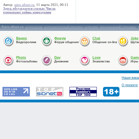
Автор:
astro.sibnet.ru
, 11 марта 2021, 00:11
Здесь обсуждается статья: Числа
открывают тайны мироздания
Astro.sibnet.ru
:
астрология
,
астрологический прогноз
,
гороскоп
,
персональный гороскоп
,
Видео
Форум
Chat
Joke
Видеоролики
Форум общения
Общение on-line
Шутк
Photo
Day
Love
Gam
Фотоальбомы
Дневники
Знакомства
Игры
Наши вака
О проекте