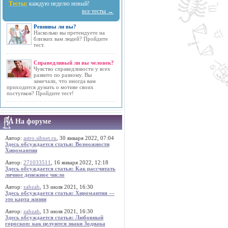
Тесты:
каждую неделю новый!
все тесты →
Ревнивы ли вы?
Насколько вы претендуете на
близких вам людей? Пройдите
тест.
Справедливый ли вы человек?
Чувство справедливости у всех
развито по разному. Вы
замечали, что иногда вам
приходится думать о мотиве своих
поступков? Пройдите тест!
На форуме
Автор:
astro.sibnet.ru
, 30 января 2022, 07:04
Здесь обсуждается статья: Возможности
Хиромантии
Автор:
271033511
, 16 января 2022, 12:18
Здесь обсуждается статья: Как рассчитать
личное денежное число
Автор:
zabzab
, 13 июля 2021, 16:30
Здесь обсуждается статья: Хиромантия —
это карта жизни
Автор:
zabzab
, 13 июля 2021, 16:30
Здесь обсуждается статья: Любовный
гороскоп: как целуются знаки Зодиака