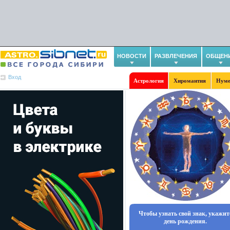
НОВОСТИ
РАЗВЛЕЧЕНИЯ
ОБЩЕН
Вход
Астрология
Хиромантия
Нуме
Чтобы узнать свой знак, укажит
день рождения.