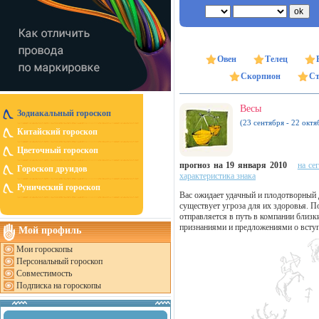
Овен
Телец
Скорпион
Ст
Весы
Зодиакальный гороскоп
(23 сентября - 22 октя
Китайский гороскоп
Цветочный гороскоп
прогноз на 19 января 2010
на се
Гороскоп друидов
характеристика знака
Рунический гороскоп
Вас ожидает удачный и плодотворный д
существует угроза для их здоровья. П
отправляется в путь в компании близк
признаниями и предложениями о вступ
Мой профиль
Мои гороскопы
Персональный гороскоп
Совместимость
Подписка на гороскопы