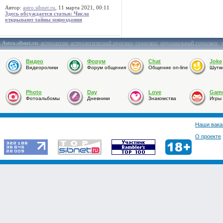
Автор:
astro.sibnet.ru
, 11 марта 2021, 00:11
Здесь обсуждается статья: Числа
открывают тайны мироздания
Astro.sibnet.ru
:
астрология
,
астрологический прогноз
,
гороскоп
,
персональный гороскоп
,
Видео
Форум
Chat
Joke
Видеоролики
Форум общения
Общение on-line
Шутк
Photo
Day
Love
Gam
Фотоальбомы
Дневники
Знакомства
Игры
Наши вака
О проекте