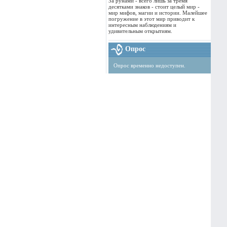
За рунами - всего лишь за тремя
десятками знаков - стоит целый мир -
мир мифов, магии и истории. Малейшее
погружение в этот мир приводит к
интересным наблюдениям и
удивительным открытиям.
Опрос
Опрос временно недоступен.