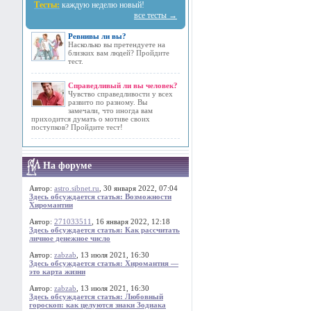
Тесты:
каждую неделю новый!
все тесты →
Ревнивы ли вы?
Насколько вы претендуете на
близких вам людей? Пройдите
тест.
Справедливый ли вы человек?
Чувство справедливости у всех
развито по разному. Вы
замечали, что иногда вам
приходится думать о мотиве своих
поступков? Пройдите тест!
На форуме
Автор:
astro.sibnet.ru
, 30 января 2022, 07:04
Здесь обсуждается статья: Возможности
Хиромантии
Автор:
271033511
, 16 января 2022, 12:18
Здесь обсуждается статья: Как рассчитать
личное денежное число
Автор:
zabzab
, 13 июля 2021, 16:30
Здесь обсуждается статья: Хиромантия —
это карта жизни
Автор:
zabzab
, 13 июля 2021, 16:30
Здесь обсуждается статья: Любовный
гороскоп: как целуются знаки Зодиака