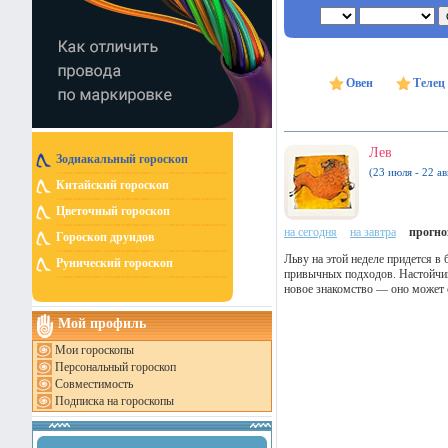
Овен
Телец
Лев
Зодиакальный гороскоп
(23 июля - 22 ав
Китайский гороскоп
Цветочный гороскоп
на сегодня
на завтра
прогноз
Гороскоп друидов
Льву на этой неделе придется в
Рунический гороскоп
привычных подходов. Настойчив
новое знакомство — оно может 
Мой профиль
Мои гороскопы
Персональный гороскоп
Совместимость
Подписка на гороскопы