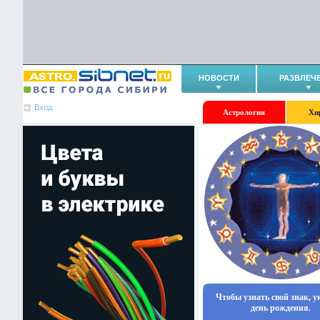
НОВОСТИ
РАЗВЛЕЧ
Вход
Астрология
Хи
Чтобы узнать свой знак, 
день рождения.