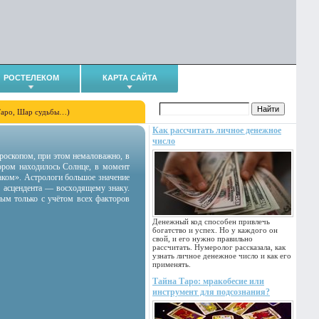
РОСТЕЛЕКОМ
КАРТА САЙТА
Таро, Шар судьбы…)
Как рассчитать личное денежное
число
гороскопом, при этом немаловажно, в
тором находилось Солнце, в момент
аком». Астрологи большое значение
 асцендента — восходящему знаку.
ным только с учётом всех факторов
Денежный код способен привлечь
богатство и успех. Но у каждого он
свой, и его нужно правильно
рассчитать. Нумеролог рассказала, как
узнать личное денежное число и как его
применять.
Тайна Таро: мракобесие или
инструмент для подсознания?