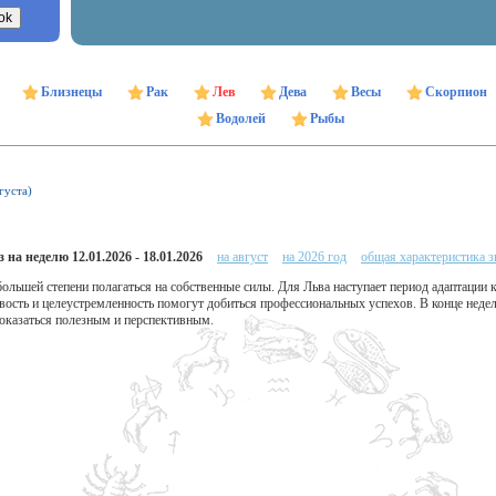
Близнецы
Рак
Лев
Дева
Весы
Скорпион
Водолей
Рыбы
густа)
 на неделю 12.01.2026 - 18.01.2026
на август
на 2026 год
общая характеристика з
 большей степени полагаться на собственные силы. Для Льва наступает период адаптации
ость и целеустремленность помогут добиться профессиональных успехов. В конце недел
оказаться полезным и перспективным.