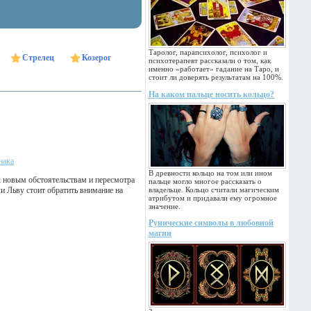
Таролог, парапсихолог, психолог и
Стрелец
Козерог
психотерапевт рассказали о том, как
именно «работает» гадание на Таро, и
стоит ли доверять результатам на 100%.
На каком пальце носить кольцо?
нака
В древности кольцо на том или ином
 к новым обстоятельствам и пересмотра
пальце могло многое рассказать о
и Льву стоит обратить внимание на
владельце. Кольцо считали магическим
атрибутом и придавали ему огромное
значение.
Рунические символы в любовной
магии