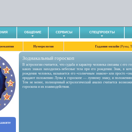
ЕНИЯ
ОБЩЕНИЕ
СЕРВИСЫ
СПЕЦПРОЕКТЫ
романтия
Нумерология
Гадания онлайн
(Руны, 
Зодиакальный гороскоп
В астрологии считается, что судьба и характер человека связаны с его 
каких знаках находились небесные тела при его рождении. Знак, в ко
рождения человека, называется его «солнечным знаком» или просто «зн
придают положению Луны в гороскопе — лунному знаку, и положению
Тем не менее, полноценный астрологический анализ считается возмож
гороскопа и их взаимодействия.
укажите