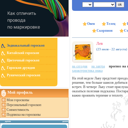
Овен
Телец
Скорпион
Ст
Лев
Зодиакальный гороскоп
(23 июля - 22 августа)
Китайский гороскоп
Цветочный гороскоп
на сегодня
на завтра
прогноз на н
Гороскоп друидов
характеристика знака
Рунический гороскоп
На этой неделе Льву предстоит преодо
решение, тем больше шансов добиться 
встреч. В четверг Льву стоит прислуш
оказаться полезная подсказка. Постар
Мой профиль
важно проявить терпение и теплоту.
Мои гороскопы
Персональный гороскоп
Совместимость
Подписка на гороскопы