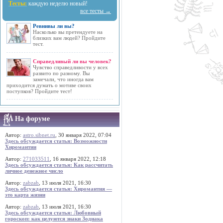
Тесты:
каждую неделю новый!
все тесты →
Ревнивы ли вы?
Насколько вы претендуете на
близких вам людей? Пройдите
тест.
Справедливый ли вы человек?
Чувство справедливости у всех
развито по разному. Вы
замечали, что иногда вам
приходится думать о мотиве своих
поступков? Пройдите тест!
На форуме
Автор:
astro.sibnet.ru
, 30 января 2022, 07:04
Здесь обсуждается статья: Возможности
Хиромантии
Автор:
271033511
, 16 января 2022, 12:18
Здесь обсуждается статья: Как рассчитать
личное денежное число
Автор:
zabzab
, 13 июля 2021, 16:30
Здесь обсуждается статья: Хиромантия —
это карта жизни
Автор:
zabzab
, 13 июля 2021, 16:30
Здесь обсуждается статья: Любовный
гороскоп: как целуются знаки Зодиака