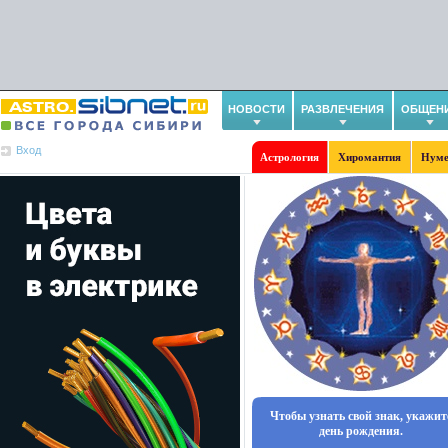
НОВОСТИ
РАЗВЛЕЧЕНИЯ
ОБЩЕН
Вход
Астрология
Хиромантия
Нуме
Чтобы узнать свой знак, укажит
день рождения.