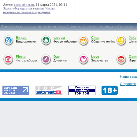
Автор:
astro.sibnet.ru
, 11 марта 2021, 00:11
Здесь обсуждается статья: Числа
открывают тайны мироздания
Astro.sibnet.ru
:
астрология
,
астрологический прогноз
,
гороскоп
,
персональный гороскоп
,
Видео
Форум
Chat
Joke
Видеоролики
Форум общения
Общение on-line
Шутк
Photo
Day
Love
Gam
Фотоальбомы
Дневники
Знакомства
Игры
Наши вака
О проекте