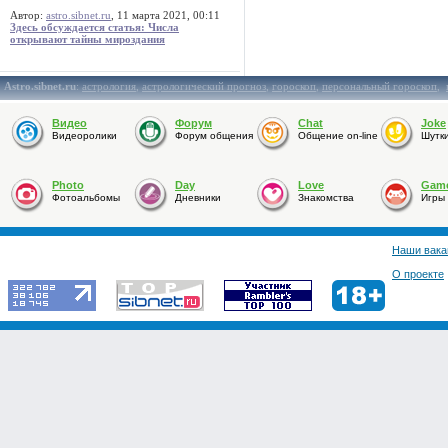
Автор:
astro.sibnet.ru
, 11 марта 2021, 00:11
Здесь обсуждается статья: Числа
открывают тайны мироздания
Astro.sibnet.ru
:
астрология
,
астрологический прогноз
,
гороскоп
,
персональный гороскоп
,
Видео
Форум
Chat
Joke
Видеоролики
Форум общения
Общение on-line
Шутк
Photo
Day
Love
Gam
Фотоальбомы
Дневники
Знакомства
Игры
Наши вака
О проекте