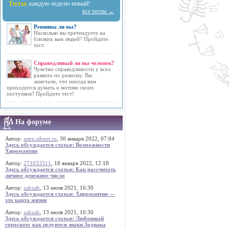
Тесты:
каждую неделю новый!
все тесты →
Ревнивы ли вы?
Насколько вы претендуете на
близких вам людей? Пройдите
тест.
Справедливый ли вы человек?
Чувство справедливости у всех
развито по разному. Вы
замечали, что иногда вам
приходится думать о мотиве своих
поступков? Пройдите тест!
На форуме
Автор:
astro.sibnet.ru
, 30 января 2022, 07:04
Здесь обсуждается статья: Возможности
Хиромантии
Автор:
271033511
, 16 января 2022, 12:18
Здесь обсуждается статья: Как рассчитать
личное денежное число
Автор:
zabzab
, 13 июля 2021, 16:30
Здесь обсуждается статья: Хиромантия —
это карта жизни
Автор:
zabzab
, 13 июля 2021, 16:30
Здесь обсуждается статья: Любовный
гороскоп: как целуются знаки Зодиака