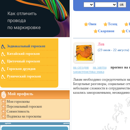
Овен
Телец
Скорпион
Ст
Лев
Зодиакальный гороскоп
(23 июля - 22 августа)
Китайский гороскоп
Цветочный гороскоп
на сегодня
на завтра
прогноз на н
Гороскоп друидов
характеристика знака
Рунический гороскоп
Львам необходимо сосредоточиться на
Бесцельные разговоры, социальные се
небольшие сложности в сотрудничестве
казались замороженными, неожиданно 
Мой профиль
Мои гороскопы
Персональный гороскоп
Совместимость
Подписка на гороскопы