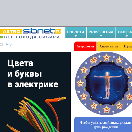
НОВОСТИ
РАЗВЛЕЧЕНИЯ
ОБЩЕН
Вход
Астрология
Хиромантия
Нуме
Чтобы узнать свой знак, укажит
день рождения.