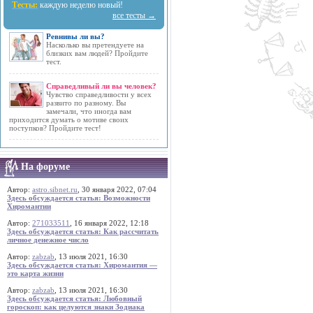
Тесты:
каждую неделю новый!
все тесты →
Ревнивы ли вы?
Насколько вы претендуете на
близких вам людей? Пройдите
тест.
Справедливый ли вы человек?
Чувство справедливости у всех
развито по разному. Вы
замечали, что иногда вам
приходится думать о мотиве своих
поступков? Пройдите тест!
На форуме
Автор:
astro.sibnet.ru
, 30 января 2022, 07:04
Здесь обсуждается статья: Возможности
Хиромантии
Автор:
271033511
, 16 января 2022, 12:18
Здесь обсуждается статья: Как рассчитать
личное денежное число
Автор:
zabzab
, 13 июля 2021, 16:30
Здесь обсуждается статья: Хиромантия —
это карта жизни
Автор:
zabzab
, 13 июля 2021, 16:30
Здесь обсуждается статья: Любовный
гороскоп: как целуются знаки Зодиака