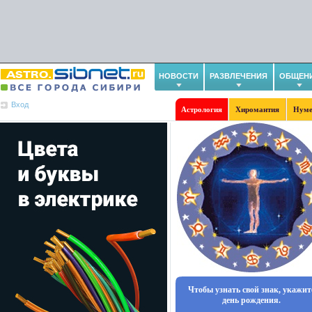
НОВОСТИ
РАЗВЛЕЧЕНИЯ
ОБЩЕН
Вход
Астрология
Хиромантия
Нуме
Чтобы узнать свой знак, укажит
день рождения.