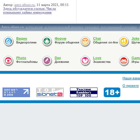
Автор:
astro.sibnet.ru
, 11 марта 2021, 00:11
Здесь обсуждается статья: Числа
открывают тайны мироздания
Astro.sibnet.ru
:
астрология
,
астрологический прогноз
,
гороскоп
,
персональный гороскоп
,
Видео
Форум
Chat
Joke
Видеоролики
Форум общения
Общение on-line
Шутк
Photo
Day
Love
Gam
Фотоальбомы
Дневники
Знакомства
Игры
Наши вака
О проекте