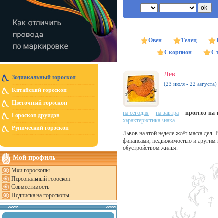
Овен
Телец
Скорпион
Ст
Лев
Зодиакальный гороскоп
(23 июля - 22 августа)
Китайский гороскоп
Цветочный гороскоп
на сегодня
на завтра
прогноз на н
Гороскоп друидов
характеристика знака
Рунический гороскоп
Львов на этой неделе ждёт масса дел.
финансами, недвижимостью и другим 
обустройством жилья.
Мой профиль
Мои гороскопы
Персональный гороскоп
Совместимость
Подписка на гороскопы